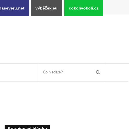
naseveru.net
výběžek.eu
cokolivokoli.cz
Související články