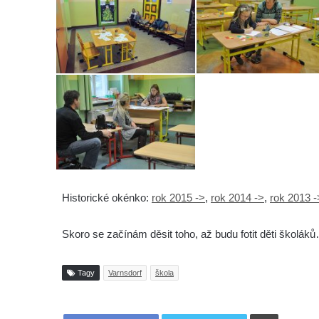
Historické okénko:
rok 2015 ->
,
rok 2014 ->
,
rok 2013 -
Skoro se začínám děsit toho, až budu fotit děti školák
Tagy
Varnsdorf
škola
Tisknout