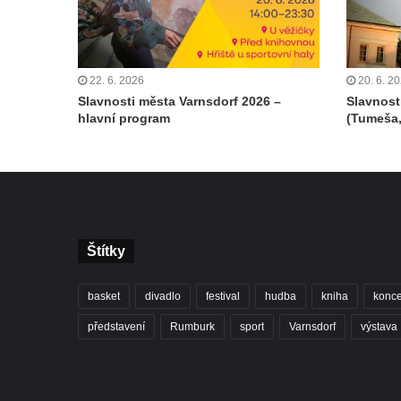
22. 6. 2026
20. 6. 2
Slavnosti města Varnsdorf 2026 –
Slavnost
hlavní program
(Tumeša,
Štítky
basket
divadlo
festival
hudba
kniha
konce
představení
Rumburk
sport
Varnsdorf
výstava