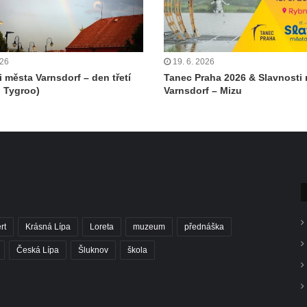
026
19. 6. 2026
i města Varnsdorf – den třetí
Tanec Praha 2026 & Slavnosti
 Tygroo)
Varnsdorf – Mizu
rt
Krásná Lípa
Loreta
muzeum
přednáška
Česká Lípa
Šluknov
škola