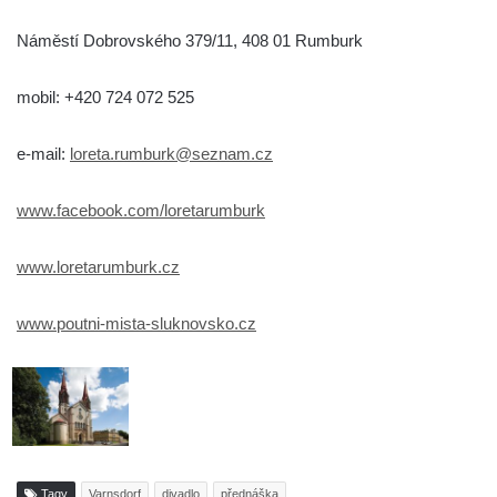
Náměstí Dobrovského 379/11, 408 01 Rumburk
mobil: +420 724 072 525
e-mail:
loreta.rumburk@seznam.cz
www.facebook.com/loretarumburk
www.loretarumburk.cz
www.poutni-mista-sluknovsko.cz
Tagy
Varnsdorf
divadlo
přednáška