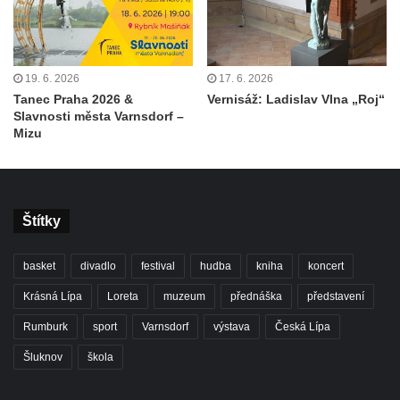
19. 6. 2026
17. 6. 2026
Tanec Praha 2026 &
Vernisáž: Ladislav Vlna „Roj“
Slavnosti města Varnsdorf –
Mizu
Štítky
basket
divadlo
festival
hudba
kniha
koncert
Krásná Lípa
Loreta
muzeum
přednáška
představení
Rumburk
sport
Varnsdorf
výstava
Česká Lípa
Šluknov
škola