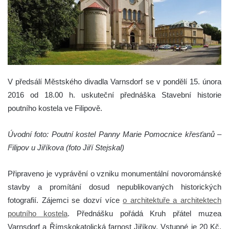
V předsálí Městského divadla Varnsdorf se v pondělí 15. února
2016 od 18.00 h. uskuteční přednáška Stavební historie
poutního kostela ve Filipově.
Úvodní foto: Poutní kostel Panny Marie Pomocnice křesťanů –
Filipov u Jiříkova (foto Jiří Stejskal)
Připraveno je vyprávění o vzniku monumentální novorománské
stavby a promítání dosud nepublikovaných historických
fotografií. Zájemci se dozví více
o architektuře a architektech
poutního kostela
. Přednášku pořádá Kruh přátel muzea
Varnsdorf a Římskokatolická farnost Jiříkov. Vstupné je 20 Kč,