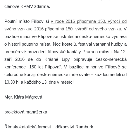
členové KPMV zdarma.
Poutní místo Filipov si
v roce 2016 připomíná 150. výročí od
svého vznikue 2016 připomíná 150. výročí od svého vzniku
. V
bazilice minor ve Filipově se uskuteční česko-německá výstava
o historii poutního místa, Noc kostelů, festival varhanní hudby a
premiérové provedení filipovské kantáty Pramen milosti. Na 12.
září 2016 se do Krásné Lípy připravuje česko-německá
konference „150 let Filipova“. V bazilice minor ve Filipově se
celoročně konají česko-německé mše svaté – každou neděli od
10.30 h. a každého 13. dne v měsíci.
Mgr. Klára Mágrová
projektová manažerka
Římskokatolická farnost – děkanství Rumburk