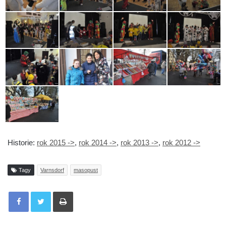
Historie:
rok 2015 ->
,
rok 2014 ->
,
rok 2013 ->
,
rok 2012 ->
Tagy
Varnsdorf
masopust
Tisknout