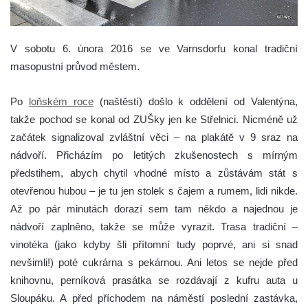
V sobotu 6. února 2016 se ve Varnsdorfu konal tradiční
masopustní průvod městem.
Po
loňském roce
(naštěstí) došlo k oddělení od Valentýna,
takže pochod se konal od ZUŠky jen ke Střelnici. Nicméně už
začátek signalizoval zvláštní věci – na plakátě v 9 sraz na
nádvoří. Přicházím po letitých zkušenostech s mírným
předstihem, abych chytil vhodné místo a zůstávám stát s
otevřenou hubou – je tu jen stolek s čajem a rumem, lidi nikde.
Až po pár minutách dorazí sem tam někdo a najednou je
nádvoří zaplněno, takže se může vyrazit. Trasa tradiční –
vinotéka (jako kdyby šli přítomní tudy poprvé, ani si snad
nevšimli!) poté cukrárna s pekárnou. Ani letos se nejde před
knihovnu, perníková prasátka se rozdávají z kufru auta u
Sloupáku. A před příchodem na náměstí poslední zastávka,