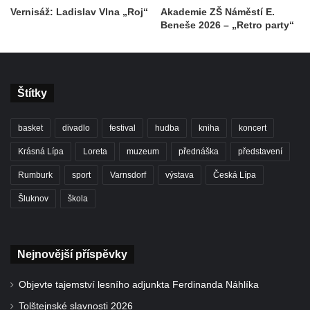
Vernisáž: Ladislav Vlna „Roj“
Akademie ZŠ Náměstí E.
Beneše 2026 – „Retro party“
Štítky
basket
divadlo
festival
hudba
kniha
koncert
Krásná Lípa
Loreta
muzeum
přednáška
představení
Rumburk
sport
Varnsdorf
výstava
Česká Lípa
Šluknov
škola
Nejnovější příspěvky
Objevte tajemství lesního adjunkta Ferdinanda Náhlíka
Tolštejnské slavnosti 2026