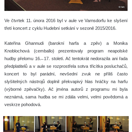
Ve čtvrtek 11. února 2016 byl v aule ve Varnsdorfu ke slyšení
třetí koncert z cyklu Hudební setkání v sezoně 2015/2016.
Kateřina Ghannudi (barokní harfa a zpěv) a Monika
Knoblochová (cemballo) prezentovaly program neapolské
hudby přelomu 16. ̶ 17. století. Ač tentokrát nedorazila ani řada
předplatitelů a v aule se rozprostřela sotva třicítka posluchačů,
koncert to byl parádní, nevšední zvuk ne příliš často
slyšitelných nástrojů doplnil překvapivý hlas hráčky na harfu
(výborné zpěvačky). Ač jména autorů z programu mi byla
neznámá, sama hudba se mi zdála velmi, velmi povědomá a
veskrze pohodová.