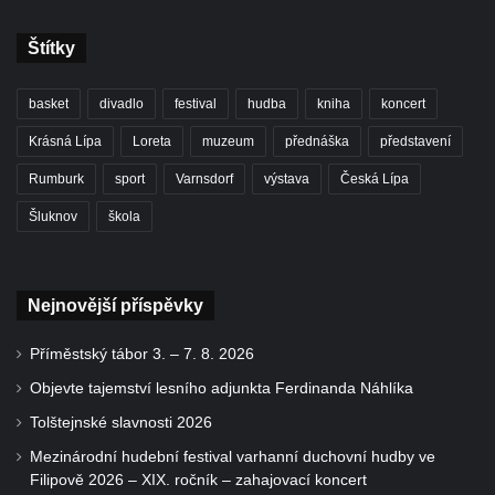
Štítky
basket
divadlo
festival
hudba
kniha
koncert
Krásná Lípa
Loreta
muzeum
přednáška
představení
Rumburk
sport
Varnsdorf
výstava
Česká Lípa
Šluknov
škola
Nejnovější příspěvky
Příměstský tábor 3. – 7. 8. 2026
Objevte tajemství lesního adjunkta Ferdinanda Náhlíka
Tolštejnské slavnosti 2026
Mezinárodní hudební festival varhanní duchovní hudby ve
Filipově 2026 – XIX. ročník – zahajovací koncert