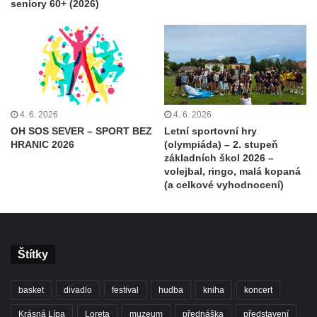
seniory 60+ (2026)
4. 6. 2026
4. 6. 2026
OH SOS SEVER – SPORT BEZ
Letní sportovní hry
HRANIC 2026
(olympiáda) – 2. stupeň
základních škol 2026 –
volejbal, ringo, malá kopaná
(a celkové vyhodnocení)
Štítky
basket
divadlo
festival
hudba
kniha
koncert
Krásná Lípa
Loreta
muzeum
přednáška
představení