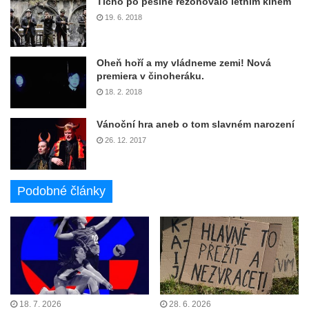
Ticho po pěšině rezonovalo letním kinem
19. 6. 2018
Oheň hoří a my vládneme zemi! Nová
premiera v činoheráku.
18. 2. 2018
Vánoční hra aneb o tom slavném narození
26. 12. 2017
Podobné články
18. 7. 2026
28. 6. 2026