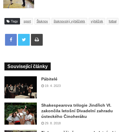
Tagy
sport
Šluknov
šluknovský výběžekk
výběžek
fotbal
Tisknout
Související články
Pábitelé
19. 4. 2023
Shakespearova trilogie Jindřich VI.
zakončila letošní Divadelní zahradu
ústeckého Činoheráku
29. 8. 2018