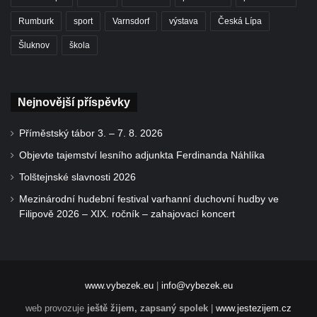
Rumburk
sport
Varnsdorf
výstava
Česká Lípa
Šluknov
škola
Nejnovější příspěvky
Příměstský tábor 3. – 7. 8. 2026
Objevte tajemství lesního adjunkta Ferdinanda Náhlíka
Tolštejnské slavnosti 2026
Mezinárodní hudební festival varhanní duchovní hudby ve
Filipově 2026 – XIX. ročník – zahajovací koncert
www.vybezek.eu
|
info@vybezek.eu
web provozuje
ještě žijem, zapsaný spolek
|
www.jestezijem.cz