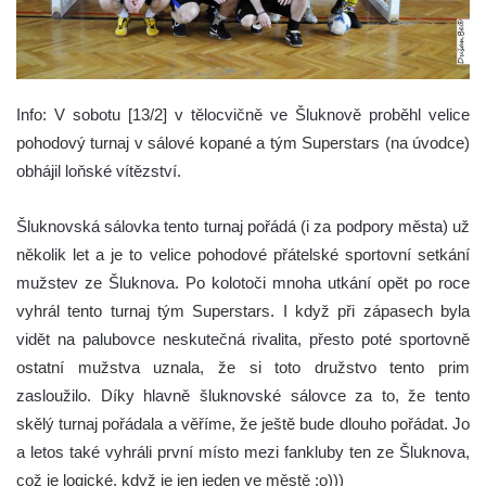
Info: V sobotu [13/2] v tělocvičně ve Šluknově proběhl velice
pohodový turnaj v sálové kopané a tým Superstars (na úvodce)
obhájil loňské vítězství.
Šluknovská sálovka tento turnaj pořádá (i za podpory města) už
několik let a je to velice pohodové přátelské sportovní setkání
mužstev ze Šluknova. Po kolotoči mnoha utkání opět po roce
vyhrál tento turnaj tým Superstars. I když při zápasech byla
vidět na palubovce neskutečná rivalita, přesto poté sportovně
ostatní mužstva uznala, že si toto družstvo tento prim
zasloužilo. Díky hlavně šluknovské sálovce za to, že tento
skělý turnaj pořádala a věříme, že ještě bude dlouho pořádat. Jo
a letos také vyhráli první místo mezi fankluby ten ze Šluknova,
což je logické, když je jen jeden ve městě ;o)))