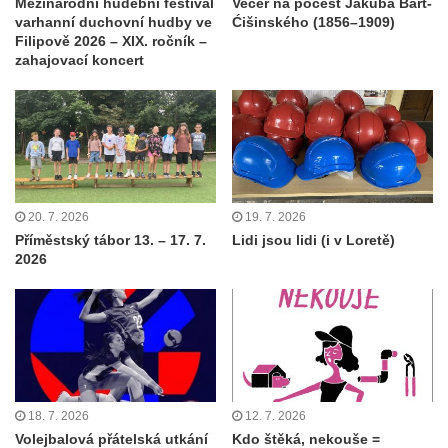
Mezinárodní hudební festival
Večer na počest Jakuba Bart-
varhanní duchovní hudby ve
Ćišinského (1856–1909)
Filipově 2026 – XIX. ročník –
zahajovací koncert
20. 7. 2026
19. 7. 2026
Příměstský tábor 13. – 17. 7.
Lidi jsou lidi (i v Loretě)
2026
18. 7. 2026
12. 7. 2026
Volejbalová přátelská utkání
Kdo štěká, nekouše =