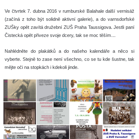
Ve čtvrtek 7. dubna 2016 v rumburské Balahale další vernisáž
(začíná z toho být solidně aktivní galerie), a do varnsdorfské
ZUŠky opět zavítá družební ZUŠ Praha Taussigova. Jestli paní
Čistecká opět přiveze svoje dcery, tak se moc těším…
Nahlédněte do plakátků a do našeho kalendáře a něco si
vyberte. Stejně to zase není všechno, co se tu kde šustne, tak
mějte oči na stopkách i kdekoli jinde.