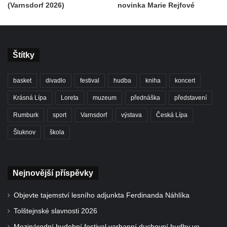
(Varnsdorf 2026)
novinka Marie Rejfové
Štítky
basket
divadlo
festival
hudba
kniha
koncert
Krásná Lípa
Loreta
muzeum
přednáška
představení
Rumburk
sport
Varnsdorf
výstava
Česká Lípa
Šluknov
škola
Nejnovější příspěvky
Objevte tajemství lesního adjunkta Ferdinanda Náhlíka
Tolštejnské slavnosti 2026
Mezinárodní hudební festival varhanní duchovní hudby ve