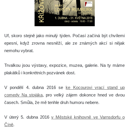
Uf, skoro stejně jako minulý týden. Počasí začíná být chvílemi
epesní, když zrovna nesněží, ale ze známých akcí si nějak
nemohu vybrat.
Trvalkou jsou výstavy, expozice, muzea, galerie. Na ty máme
plakátků i konkrétních pozvánek dost.
V pondělí 4. dubna 2016 se
ke Kocourovi vrací stand up
comedy Na stojáka
, pro velký zájem dokonce hned ve dvou
časech. Smůla, že mě tenhle druh humoru nebere.
V úterý 5. dubna 2016
v Městské knihovně ve Varnsdorfu o
Číně
.