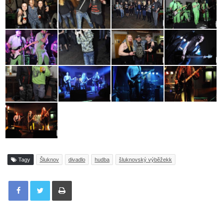
Tagy
Šluknov
divadlo
hudba
šluknovský výběžekk
Tisknout