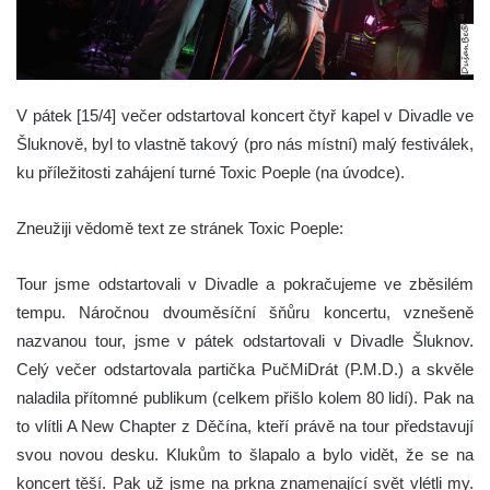
V pátek [15/4] večer odstartoval koncert čtyř kapel v Divadle ve
Šluknově, byl to vlastně takový (pro nás místní) malý festiválek,
ku příležitosti zahájení turné Toxic Poeple (na úvodce).
Zneužiji vědomě text ze stránek Toxic Poeple:
Tour jsme odstartovali v Divadle a pokračujeme ve zběsilém
tempu. Náročnou dvouměsíční šňůru koncertu, vznešeně
nazvanou tour, jsme v pátek odstartovali v Divadle Šluknov.
Celý večer odstartovala partička PučMiDrát (P.M.D.) a skvěle
naladila přítomné publikum (celkem přišlo kolem 80 lidí). Pak na
to vlítli A New Chapter z Děčína, kteří právě na tour představují
svou novou desku. Klukům to šlapalo a bylo vidět, že se na
koncert těší. Pak už jsme na prkna znamenající svět vlétli my.