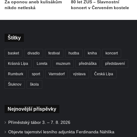
Za oponou aneb kulisákům
80 let ZUŠ – Slavnostní
nikdo netleská
koncert v Červeném kostele
Štítky
basket
divadlo
festival
hudba
kniha
koncert
Krásná Lípa
Loreta
muzeum
přednáška
představení
Rumburk
sport
Varnsdorf
výstava
Česká Lípa
Šluknov
škola
Nejnovější příspěvky
Příměstský tábor 3. – 7. 8. 2026
Objevte tajemství lesního adjunkta Ferdinanda Náhlíka