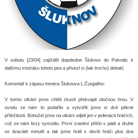
V sobotu [23/04] zajížděl dopoledne Šluknov do Pokratic k
dalšímu mistráku tohoto jara a přivezl si (tak trochu) debakl.
Komentář k zápasu trenéra Šluknova L.Čurgaliho:
V tomto utkání jsme chtěli zkusit překvapit útočnou hrou. V
úvodu se nám to podařilo a vytvořili jsme si dvě pěkné
příležitosti. Bohužel jsme na utkání odjeli jen v jedenácti hráčích,
což se nám brzy vymstilo. První zranění přišlo v páté a druhé
ve dvacáté minutě a tak jsme hráli s devíti hráči plus dva