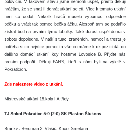
poloviční. V takovém stavu jsme nemohli uspět, přesto děkuji
hráčům, že se snažili dohrát utkání se ctí. Více k tomuto utkání
není co dodat. Několik hráčů muselo vypomoci odpoledne
béčku a vrátit tak pomoc béčka áčku. Alespoň tam se podařilo
získat bod na prvním týmu tabulky. Také dorost uspěl doma v
sobotu dopoledne. V naší situaci zraněních, nemocí a trestu je
potřeba si co nejvíce pomoci a vše co máme k dispozici dát do
dalšího domácí utkání, kdy hostíme Lovosice B. Přijďte nás
prosím podpořit. Děkuji FANS, kteří s nám byli na výletě v
Pokraticích.
Zde naleznete video z utkání.
Mistrovské utkání 18.kola I.A třídy.
TJ Sokol Pokratice 5:0 (2:0) SK Plaston Šluknov
Branky : Bergman 2, Vlašič, Knop, Smetana