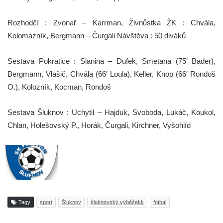
Rozhodčí : Zvonař – Karrman, Živnůstka ŽK : Chvála,
Kolomazník, Bergmann – Čurgali Návštěva : 50 diváků
Sestava Pokratice : Slanina – Dufek, Smetana (75′ Bader),
Bergmann, Vlašič, Chvála (66′ Loula), Keller, Knop (66′ Rondoš
O.), Kolozník, Kocman, Rondoš
Sestava Šluknov : Uchytil – Hajduk, Svoboda, Lukáč, Koukol,
Chlan, Holešovský P., Horák, Čurgali, Kirchner, Vyšohlíd
Tagy
sport
Šluknov
šluknovský výběžekk
fotbal
Tisknout