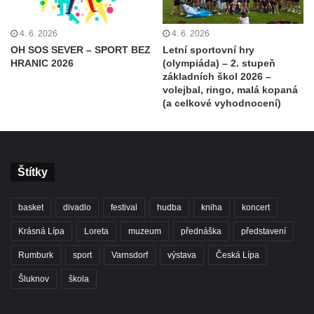
4. 6. 2026
4. 6. 2026
OH SOS SEVER – SPORT BEZ
Letní sportovní hry
HRANIC 2026
(olympiáda) – 2. stupeň
základních škol 2026 –
volejbal, ringo, malá kopaná
(a celkové vyhodnocení)
Štítky
basket
divadlo
festival
hudba
kniha
koncert
Krásná Lípa
Loreta
muzeum
přednáška
představení
Rumburk
sport
Varnsdorf
výstava
Česká Lípa
Šluknov
škola