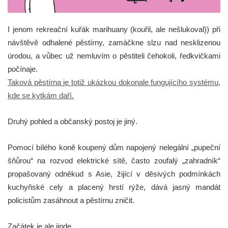
I jenom rekreační kuřák marihuany (kouřil, ale nešlukoval)) při
návštěvě odhalené pěstírny, zamáčkne slzu nad nesklizenou
úrodou, a vůbec už nemluvím o pěstiteli čehokoli, ředkvičkami
počínaje.
Taková pěstírna je totiž ukázkou dokonale fungujícího systému,
kde se kytkám daří.
Druhý pohled a občanský postoj je jiný.
Pomocí bílého koně koupený dům napojený nelegální „pupeční
šňůrou“ na rozvod elektrické sítě, často zoufalý „zahradník“
propašovaný odněkud s Asie, žijící v děsivých podmínkách
kuchyňské cely a placený hrstí rýže, dává jasný mandát
policistům zasáhnout a pěstírnu zničit.
Začátek je ale jinde.