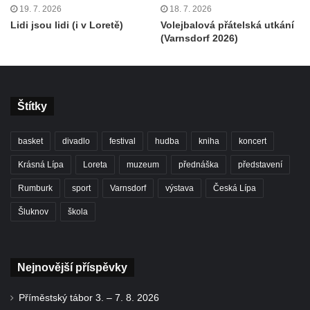
19. 7. 2026
18. 7. 2026
Lidi jsou lidi (i v Loretě)
Volejbalová přátelská utkání
(Varnsdorf 2026)
Štítky
basket
divadlo
festival
hudba
kniha
koncert
Krásná Lípa
Loreta
muzeum
přednáška
představení
Rumburk
sport
Varnsdorf
výstava
Česká Lípa
Šluknov
škola
Nejnovější příspěvky
Příměstský tábor 3. – 7. 8. 2026