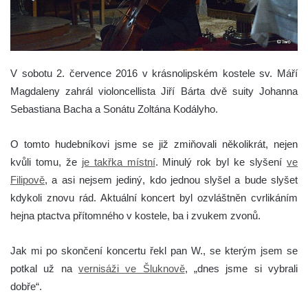
V sobotu 2. července 2016 v krásnolipském kostele sv. Máří
Magdaleny zahrál violoncellista Jiří Bárta dvě suity Johanna
Sebastiana Bacha a Sonátu Zoltána Kodályho.
O tomto hudebníkovi jsme se již zmiňovali několikrát, nejen
kvůli tomu, že
je takřka místní
. Minulý rok byl ke slyšení
ve
Filipově
, a asi nejsem jediný, kdo jednou slyšel a bude slyšet
kdykoli znovu rád. Aktuální koncert byl ozvláštněn cvrlikáním
hejna ptactva přítomného v kostele, ba i zvukem zvonů.
Jak mi po skončení koncertu řekl pan W., se kterým jsem se
potkal už na
vernisáži ve Šluknově
, „dnes jsme si vybrali
dobře“.