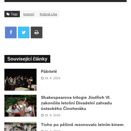
Tagy
koncert
Krásná Lípa
Tisknout
Související články
Pábitelé
19. 4. 2023
Shakespearova trilogie Jindřich VI.
zakončila letošní Divadelní zahradu
ústeckého Činoheráku
29. 8. 2018
Ticho po pěšině rezonovalo letním kinem