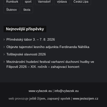
Rumburk
sport
Varnsdorf
výstava
Česká Lípa
Šluknov
škola
Nejnovější příspěvky
Příměstský tábor 3. – 7. 8. 2026
Objevte tajemství lesního adjunkta Ferdinanda Náhlíka
Tolštejnské slavnosti 2026
Mezinárodní hudební festival varhanní duchovní hudby ve
Filipově 2026 – XIX. ročník – zahajovací koncert
www.vybezek.eu
|
info@vybezek.eu
web provozuje
ještě žijem, zapsaný spolek
|
www.jestezijem.cz