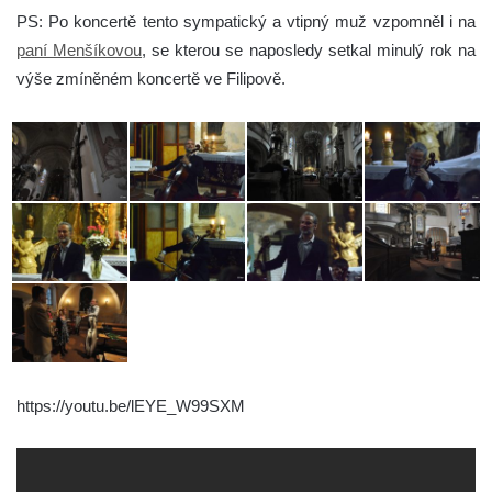
PS: Po koncertě tento sympatický a vtipný muž vzpomněl i na
paní Menšíkovou
, se kterou se naposledy setkal minulý rok na
výše zmíněném koncertě ve Filipově.
https://youtu.be/lEYE_W99SXM