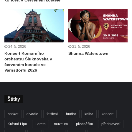
koncert v Červeném kostele
24. 5. 2026
21. 5. 2026
Koncert Komorního
Shanna Waterstown
orchestru Šluknovska v
červeném kostele ve
Varnsdorfu 2026
Štítky
basket
divadlo
festival
hudba
kniha
koncert
Krásná Lípa
Loreta
muzeum
přednáška
představení