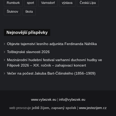
Rumburk
sport
Varnsdorf
výstava
Česká Lípa
Šluknov
škola
Nejnovější příspěvky
Objevte tajemství lesního adjunkta Ferdinanda Náhlíka
Tolštejnské slavnosti 2026
Mezinárodní hudební festival varhanní duchovní hudby ve
Filipově 2026 – XIX. ročník – zahajovací koncert
Večer na počest Jakuba Bart-Ćišinského (1856–1909)
www.vybezek.eu
|
info@vybezek.eu
web provozuje
ještě žijem, zapsaný spolek
|
www.jestezijem.cz