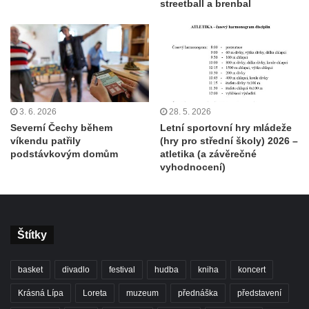
streetball a brenbal
3. 6. 2026
28. 5. 2026
Severní Čechy během
Letní sportovní hry mládeže
víkendu patřily
(hry pro střední školy) 2026 –
podstávkovým domům
atletika (a závěrečné
vyhodnocení)
Štítky
basket
divadlo
festival
hudba
kniha
koncert
Krásná Lípa
Loreta
muzeum
přednáška
představení