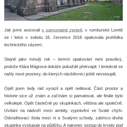
Jak jsme avizovali
v samostatné zprávě
, v rumburské Loretě
se i letos v sobotu 16. července 2016 opakovala prohlídka
technického zázemí.
Stejně jako minulý rok – termín opakování není pravdivý,
protože Klára Mágrová dokáže pokaždé překvapit. I tentokrát se
našly nové prostory, do kterých návštěvníci ještě nevstoupili.
Opět jsem tedy rád vyrazil a opět nelitoval. Část prostor a
historie sice už znám a začínám si pamatovat, ale finále bylo
velkolepé. Opět částečně po skupinkách, většina ale společně.
Uvítání na nádvoří mezi ambity, vyprávění ve Svaté chýši.
Odvodňovací štola mezi ní a Svatými schody, zatímco druhá
skupinka vystupuje na půdičku. A nakonec sestup do krypty pod