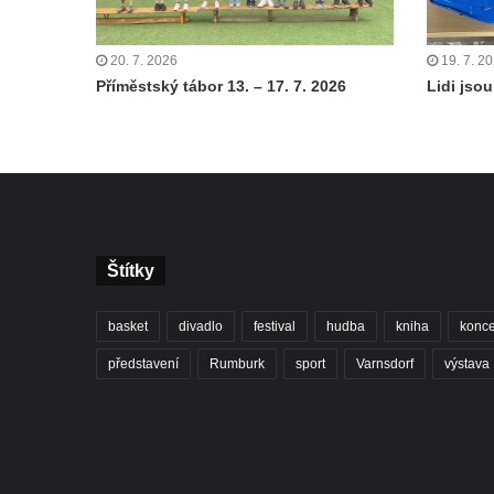
20. 7. 2026
19. 7. 2
Příměstský tábor 13. – 17. 7. 2026
Lidi jsou 
Štítky
basket
divadlo
festival
hudba
kniha
konce
představení
Rumburk
sport
Varnsdorf
výstava