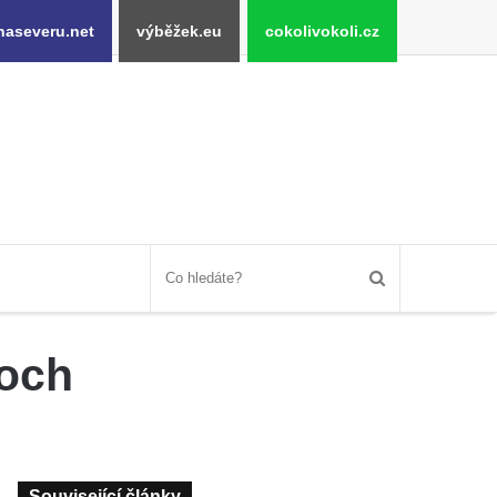
naseveru.net
výběžek.eu
cokolivokoli.cz
soch
Související články