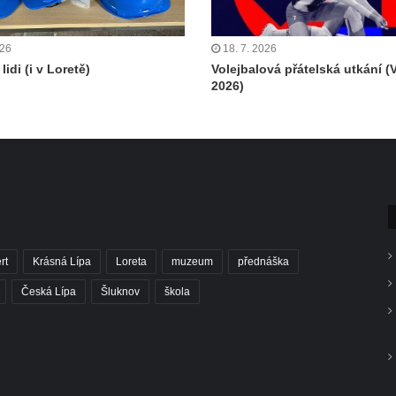
026
18. 7. 2026
lidi (i v Loretě)
Volejbalová přátelská utkání (
2026)
rt
Krásná Lípa
Loreta
muzeum
přednáška
Česká Lípa
Šluknov
škola