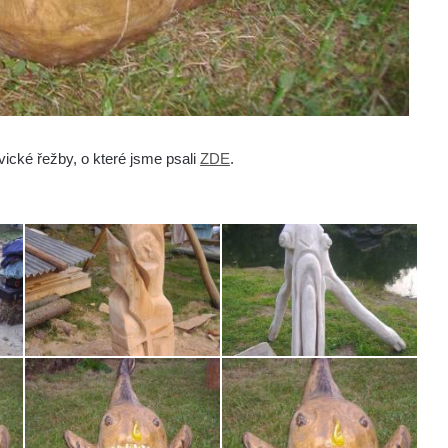
ické řežby, o které jsme psali
ZDE
.