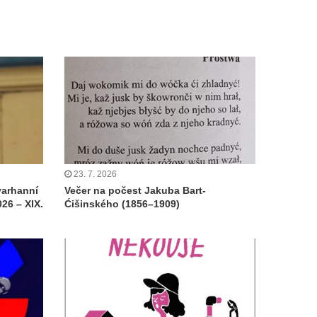
23. 7. 2026
varhanní
Večer na počest Jakuba Bart-
26 – XIX.
Ćišinského (1856–1909)