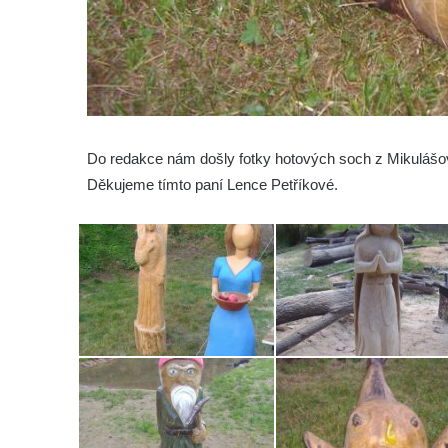
Do redakce nám došly fotky hotových soch z Mikulášov
Děkujeme tímto paní Lence Petříkové.