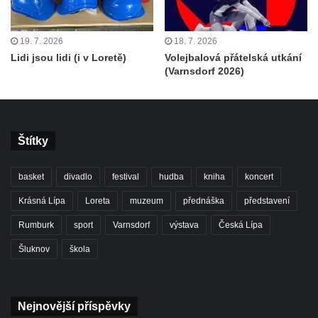
19. 7. 2026
18. 7. 2026
Lidi jsou lidi (i v Loretě)
Volejbalová přátelská utkání
(Varnsdorf 2026)
Štítky
basket
divadlo
festival
hudba
kniha
koncert
Krásná Lípa
Loreta
muzeum
přednáška
představení
Rumburk
sport
Varnsdorf
výstava
Česká Lípa
Šluknov
škola
Nejnovější příspěvky