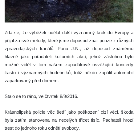
Zdá se, že výběžek udělal další významný krok do Evropy a
přijal za své metody, které jsme doposud znali pouze z různých
zpravodajských kanálů. Panu J.N., až doposud známému
hlavně jako pořadateli kulturních akcí, jehož zásluhou bylo
možné vidět v tom našem zapadákově osvěžující koncerty
často i významných hudebníků, totiž někdo zapálil automobil
zaparkovaný před domem.
Stalo se to ráno, ve čtvrtek 8/9/2016.
Krásnolipská policie věc šetří jako poškození cizí věci, škoda
byla zatím stanovena na necelých třicet tisíc. Pachateli hrozí
trest do jednoho roku odnětí svobody.