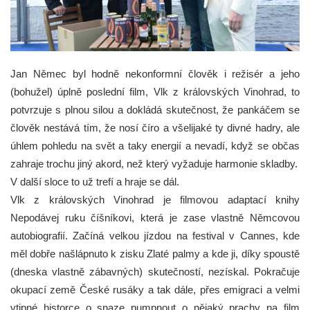
Jan Němec byl hodně nekonformní člověk i režisér a jeho
(bohužel) úplně poslední film, Vlk z královských Vinohrad, to
potvrzuje s plnou silou a dokládá skutečnost, že pankáčem se
člověk nestává tím, že nosí číro a všelijaké ty divné hadry, ale
úhlem pohledu na svět a taky energií a nevadí, když se občas
zahraje trochu jiný akord, než který vyžaduje harmonie skladby.
V další sloce to už trefí a hraje se dál.
Vlk z královských Vinohrad je filmovou adaptací knihy
Nepodávej ruku číšníkovi, která je zase vlastně Němcovou
autobiografií. Začíná velkou jízdou na festival v Cannes, kde
měl dobře našlápnuto k zisku Zlaté palmy a kde ji, díky spoustě
(dneska vlastně zábavných) skutečností, nezískal. Pokračuje
okupací země České rusáky a tak dále, přes emigraci a velmi
vtipné historce o snaze pumpnout o nějaký prachy na film