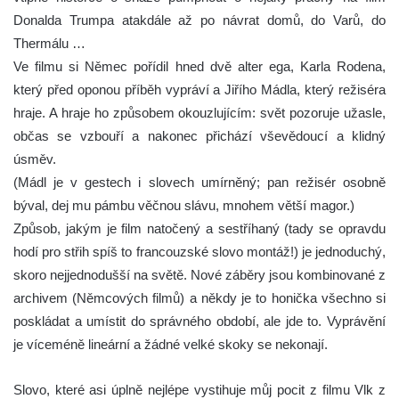
Donalda Trumpa atakdále až po návrat domů, do Varů, do
Thermálu …
Ve filmu si Němec pořídil hned dvě alter ega, Karla Rodena,
který před oponou příběh vypráví a Jiřího Mádla, který režiséra
hraje. A hraje ho způsobem okouzlujícím: svět pozoruje užasle,
občas se vzbouří a nakonec přichází vševědoucí a klidný
úsměv.
(Mádl je v gestech i slovech umírněný; pan režisér osobně
býval, dej mu pámbu věčnou slávu, mnohem větší magor.)
Způsob, jakým je film natočený a sestříhaný (tady se opravdu
hodí pro střih spíš to francouzské slovo montáž!) je jednoduchý,
skoro nejjednodušší na světě. Nové záběry jsou kombinované z
archivem (Němcových filmů) a někdy je to honička všechno si
poskládat a umístit do správného období, ale jde to. Vyprávění
je víceméně lineární a žádné velké skoky se nekonají.
Slovo, které asi úplně nejlépe vystihuje můj pocit z filmu Vlk z