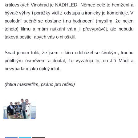
královských Vinohrad je NADHLED. Němec celé to hemžení a
bývalé výhry i porážky vidí z odstupu a ironicky je komentuje. V
poslední scéně se dostane i na hodnocení (myslím, že nejen
tohoto) filmu a mám nutkání vám ji převyprávět, ale nebudu
taková bestie, abych vás o ni ošidil.
Snad jenom tolik, že jsem z kina odcházel se širokým, trochu
přiblblým úsměvem a doufal, že vyzařuju to, co Jiří Mádl a
nevypadám jako úplný idiot.
(fotka masterfilm, psáno pro reflex)
Tisknout