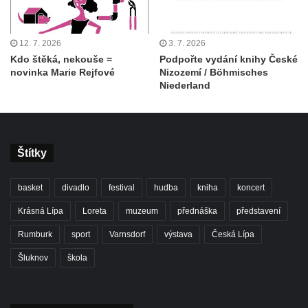
12. 7. 2026
3. 7. 2026
Kdo štěká, nekouše =
Podpořte vydání knihy České
novinka Marie Rejfové
Nizozemí / Böhmisches
Niederland
Štítky
basket
divadlo
festival
hudba
kniha
koncert
Krásná Lípa
Loreta
muzeum
přednáška
představení
Rumburk
sport
Varnsdorf
výstava
Česká Lípa
Šluknov
škola