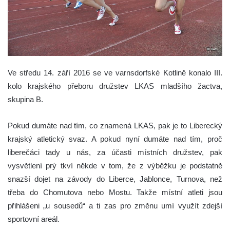
Ve středu 14. září 2016 se ve varnsdorfské Kotlině konalo III.
kolo krajského přeboru družstev LKAS mladšího žactva,
skupina B.
Pokud dumáte nad tím, co znamená LKAS, pak je to Liberecký
krajský atletický svaz. A pokud nyní dumáte nad tím, proč
liberečáci tady u nás, za účasti místních družstev, pak
vysvětlení prý tkví někde v tom, že z výběžku je podstatně
snazší dojet na závody do Liberce, Jablonce, Turnova, než
třeba do Chomutova nebo Mostu. Takže místní atleti jsou
přihlášeni „u sousedů“ a ti zas pro změnu umí využít zdejší
sportovní areál.