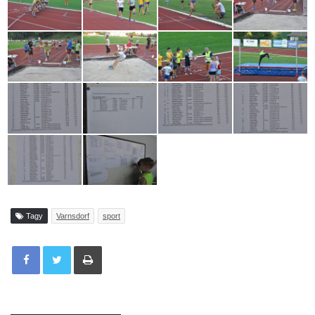
Tagy
Varnsdorf
sport
Tisknout