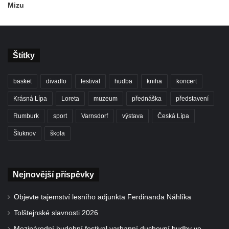
Mizu
Štítky
basket
divadlo
festival
hudba
kniha
koncert
Krásná Lípa
Loreta
muzeum
přednáška
představení
Rumburk
sport
Varnsdorf
výstava
Česká Lípa
Šluknov
škola
Nejnovější příspěvky
Objevte tajemství lesního adjunkta Ferdinanda Náhlíka
Tolštejnské slavnosti 2026
Mezinárodní hudební festival varhanní duchovní hudby ve