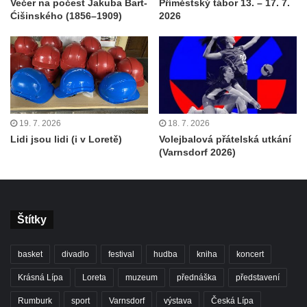
Večer na počest Jakuba Bart-
Příměstský tábor 13. – 17. 7.
Ćišinského (1856–1909)
2026
19. 7. 2026
18. 7. 2026
Lidi jsou lidi (i v Loretě)
Volejbalová přátelská utkání
(Varnsdorf 2026)
Štítky
basket
divadlo
festival
hudba
kniha
koncert
Krásná Lípa
Loreta
muzeum
přednáška
představení
Rumburk
sport
Varnsdorf
výstava
Česká Lípa