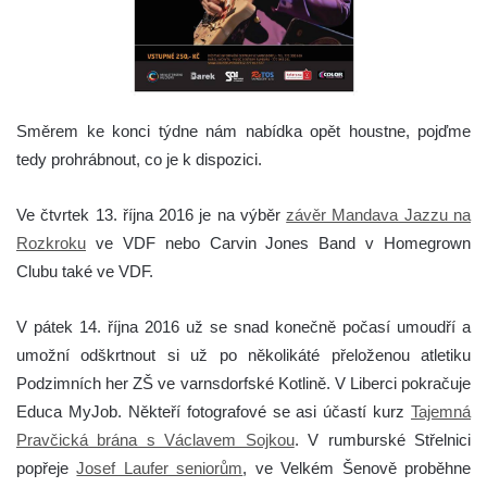
Směrem ke konci týdne nám nabídka opět houstne, pojďme
tedy prohrábnout, co je k dispozici.
Ve čtvrtek 13. října 2016 je na výběr
závěr Mandava Jazzu na
Rozkroku
ve VDF nebo Carvin Jones Band v Homegrown
Clubu také ve VDF
.
V pátek 14. října 2016 už se snad konečně počasí umoudří a
umožní odškrtnout si už po několikáté přeloženou atletiku
Podzimních her ZŠ ve varnsdorfské Kotlině. V Liberci pokračuje
Educa MyJob. Někteří fotografové se asi účastí kurz
Tajemná
Pravčická brána s Václavem Sojkou
. V rumburské Střelnici
popřeje
Josef Laufer seniorům
, ve Velkém Šenově proběhne