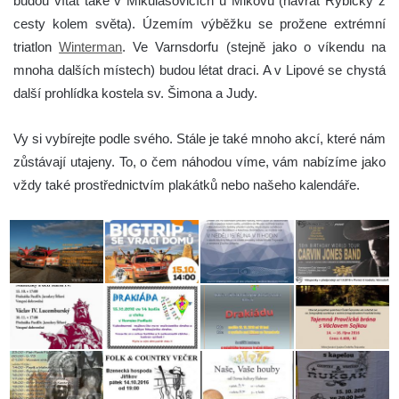
budou vítat také v Mikulášovicích u Mikovu (návrat Rybičky z
cesty kolem světa). Územím výběžku se prožene extrémní
triatlon
Winterman
. Ve Varnsdorfu (stejně jako o víkendu na
mnoha dalších místech) budou létat draci. A v Lipové se chystá
další prohlídka kostela sv. Šimona a Judy.
Vy si vybírejte podle svého. Stále je také mnoho akcí, které nám
zůstávají utajeny. To, o čem náhodou víme, vám nabízíme jako
vždy také prostřednictvím plakátků nebo našeho kalendáře.