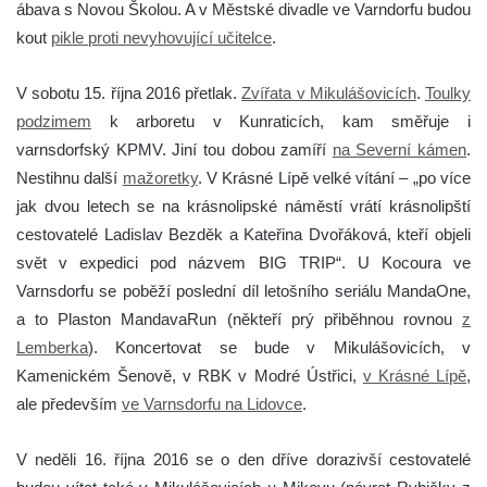
ábava s Novou Školou. A v Městské divadle ve Varndorfu budou
kout
pikle proti nevyhovující učitelce
.
V sobotu 15. října 2016 přetlak.
Zvířata v Mikulášovicích
.
Toulky
podzimem
k arboretu v Kunraticích, kam směřuje i
varnsdorfský KPMV. Jiní tou dobou zamíří
na Severní kámen
.
Nestihnu další
mažoretky
. V Krásné Lípě velké vítání – „po více
jak dvou letech se na krásnolipské náměstí vrátí krásnolipští
cestovatelé Ladislav Bezděk a Kateřina Dvořáková, kteří objeli
svět v expedici pod názvem BIG TRIP“. U Kocoura ve
Varnsdorfu se poběží poslední díl letošního seriálu MandaOne,
a to Plaston MandavaRun (někteří prý přiběhnou rovnou
z
Lemberka
). Koncertovat se bude v Mikulášovicích, v
Kamenickém Šenově, v RBK v Modré Ústřici,
v Krásné Lípě
,
ale především
ve Varnsdorfu na Lidovce
.
V neděli 16. října 2016 se o den dříve dorazivší cestovatelé