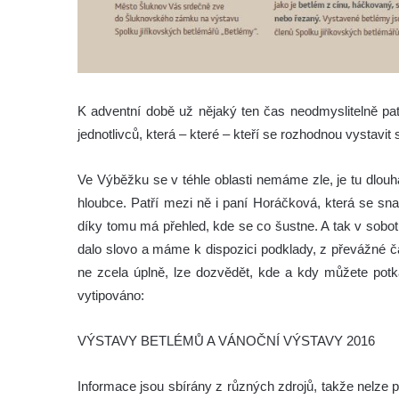
K adventní době už nějaký ten čas neodmyslitelně pat
jednotlivců, která – které – kteří se rozhodnou vystavit 
Ve Výběžku se v téhle oblasti nemáme zle, je tu dlouhá 
hloubce. Patří mezi ně i paní Horáčková, která se sn
díky tomu má přehled, kde se co šustne. A tak v sobo
dalo slovo a máme k dispozici podklady, z převážné č
ne zcela úplně, lze dozvědět, kde a kdy můžete potk
vytipováno:
VÝSTAVY BETLÉMŮ A VÁNOČNÍ VÝSTAVY 2016
Informace jsou sbírány z různých zdrojů, takže nelze 