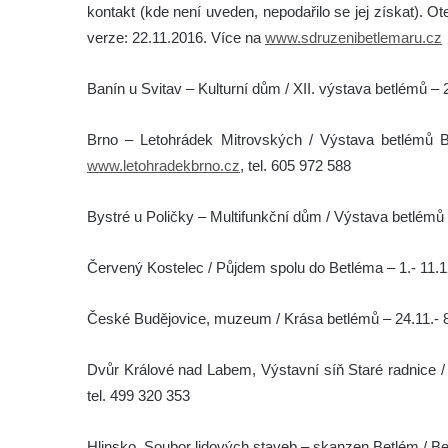
kontakt (kde není uveden, nepodařilo se jej získat). Ot
verze: 22.11.2016. Více na
www.sdruzenibetlemaru.cz
Banín u Svitav – Kulturní dům / XII. výstava betlémů – 2
Brno – Letohrádek Mitrovských / Výstava betlémů B
www.letohradekbrno.cz
, tel. 605 972 588
Bystré u Poličky – Multifunkční dům / Výstava betlémů 
Červený Kostelec / Půjdem spolu do Betléma – 1.- 11.12.
České Budějovice, muzeum / Krása betlémů – 24.11.- 8
Dvůr Králové nad Labem, Výstavní síň Staré radnice / P
tel. 499 320 353
Hlinsko, Soubor lidových staveb – skanzen Betlém / Bet