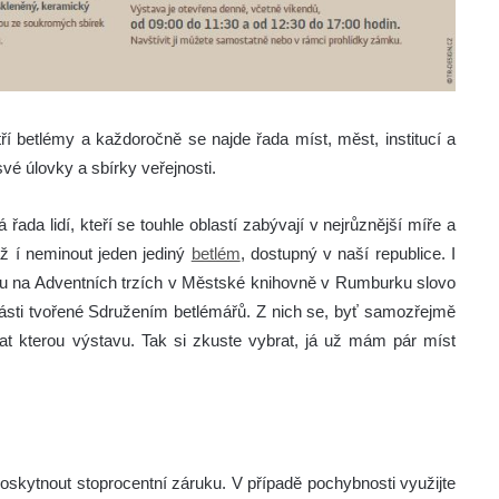
ří betlémy a každoročně se najde řada míst, měst, institucí a
své úlovky a sbírky veřejnosti.
řada lidí, kteří se touhle oblastí zabývají v nejrůznější míře a
až í neminout jeden jediný
betlém
, dostupný v naší republice. I
tu na Adventních trzích v Městské knihovně v Rumburku slovo
ásti tvořené Sdružením betlémářů. Z nich se, byť samozřejmě
at kterou výstavu. Tak si zkuste vybrat, já už mám pár míst
poskytnout stoprocentní záruku. V případě pochybnosti využijte