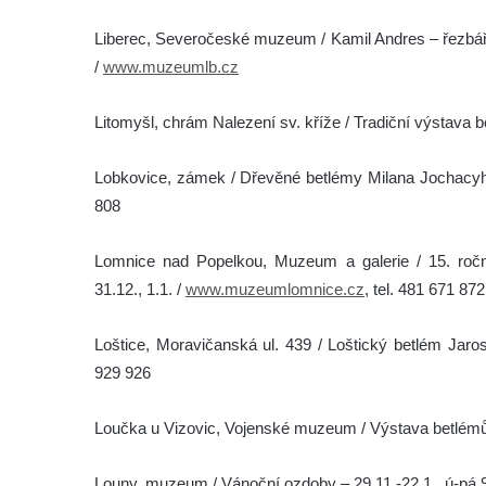
Liberec, Severočeské muzeum / Kamil Andres – řezbář 
/
www.muzeumlb.cz
Litomyšl, chrám Nalezení sv. kříže / Tradiční výstava b
Lobkovice, zámek / Dřevěné betlémy Milana Jochacyho 
808
Lomnice nad Popelkou, Muzeum a galerie / 15. roční
31.12., 1.1. /
www.muzeumlomnice.cz
, tel. 481 671 872
Loštice, Moravičanská ul. 439 / Loštický betlém Jaro
929 926
Loučka u Vizovic, Vojenské muzeum / Výstava betlémů 
Louny, muzeum / Vánoční ozdoby – 29.11.-22.1., ú-pá 