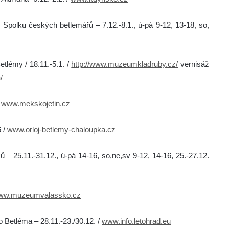
 Spolku českých betlemářů – 7.12.-8.1., ú-pá 9-12, 13-18, so,
tlémy / 18.11.-5.1. /
http://www.muzeumkladruby.cz/
vernisáž
/
/
www.mekskojetin.cz
6 /
www.orloj-betlemy-chaloupka.cz
– 25.11.-31.12., ú-pá 14-16, so,ne,sv 9-12, 14-16, 25.-27.12.
ww.muzeumvalassko.cz
Betléma – 28.11.-23./30.12. /
www.info.letohrad.eu