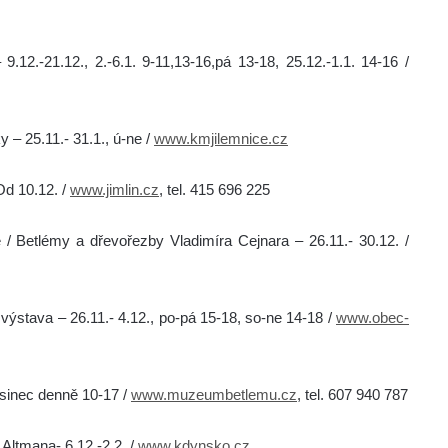
.12.-21.12., 2.-6.1. 9-11,13-16,pá 13-18, 25.12.-1.1. 14-16 /
– 25.11.- 31.1., ú-ne /
www.kmjilemnice.cz
Od 10.12. /
www.jimlin.cz
, tel. 415 696 225
 / Betlémy a dřevořezby Vladimíra Cejnara – 26.11.- 30.12. /
výstava – 26.11.- 4.12., po-pá 15-18, so-ne 14-18 /
www.obec-
osinec denně 10-17 /
www.muzeumbetlemu.cz
, tel. 607 940 787
Altmana- 6.12.-2.2. /
www.kdynsko.cz