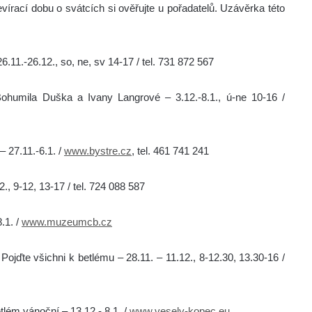
evírací dobu o svátcích si ověřujte u pořadatelů. Uzávěrka této
6.11.-26.12., so, ne, sv 14-17 / tel. 731 872 567
ohumila Duška a Ivany Langrové – 3.12.-8.1., ú-ne 10-16 /
– 27.11.-6.1. /
www.bystre.cz
, tel. 461 741 241
, 9-12, 13-17 / tel. 724 088 587
.1. /
www.muzeumcb.cz
ojďte všichni k betlému – 28.11. – 11.12., 8-12.30, 13.30-16 /
lém vánoční – 13.12.- 8.1. /
www.vesely-kopec.eu