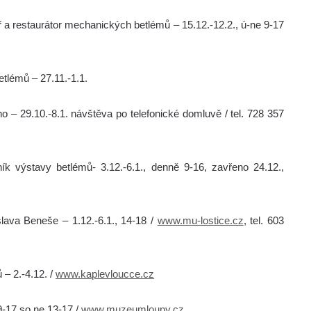
a restaurátor mechanických betlémů – 15.12.-12.2., ú-ne 9-17
etlémů – 27.11.-1.1.
– 29.10.-8.1. návštěva po telefonické domluvě / tel. 728 357
k výstavy betlémů- 3.12.-6.1., denně 9-16, zavřeno 24.12.,
slava Beneše – 1.12.-6.1., 14-18 /
www.mu-lostice.cz
, tel. 603
– 2.-4.12. /
www.kaplevloucce.cz
9-17,so,ne 13-17 /
www.muzeumlouny.cz