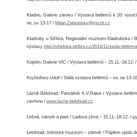
Kladno, Galerie zámku / Výstava betlémů k 10. výročí
ne, sv 13-17 /
Milan.Zabransky@vscht.cz
Kladruby u Stříbra, Regionální muzeum Kladrubska / Be
výstavy
http://sihelska.stribro.cz/2016/11/spolu-betlema
Kojetín, Galerie VIC / Výstava betlémů – 25.11.-18.12. 
Kryštofovo Údolí / Stálá výstava betlémů – so, ne 13-1
Lázně Bělohrad. Památník K.V.Raise / Výstava betlémů 
zavřeno /
www.lazne-belohrad.cz
Lešná, zámek a park / Ladova zima – 15.11.-18.12. /
w
Letohrad, městské muzeum – zámek / Půjdem spolu do 