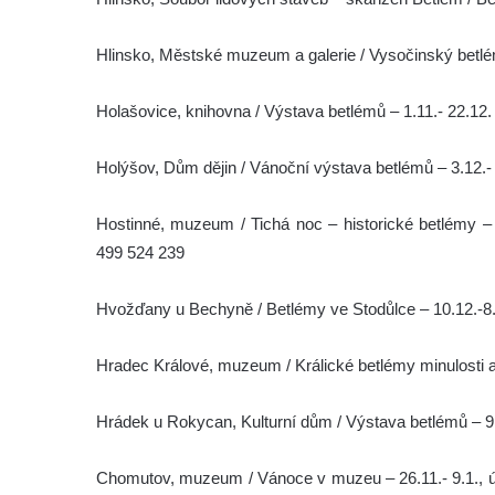
Hlinsko, Městské muzeum a galerie / Vysočinský betlé
Holašovice, knihovna / Výstava betlémů – 1.11.- 22.12.
Holýšov, Dům dějin / Vánoční výstava betlémů – 3.12.- 
Hostinné, muzeum / Tichá noc – historické betlémy – 
499 524 239
Hvožďany u Bechyně / Betlémy ve Stodůlce – 10.12.-8.
Hradec Králové, muzeum / Králické betlémy minulosti a
Hrádek u Rokycan, Kulturní dům / Výstava betlémů – 9.
Chomutov, muzeum / Vánoce v muzeu – 26.11.- 9.1., ú-p