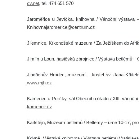
cv.net
, tel. 474 651 570
Jaroměřice u Jevíčka, knihovna / Vánoční výstava – 9
Knihovnajaromerice@centrum.cz
Jilemnice, Krkonošské muzeum / Za Ježíškem do Afriky 
Jimlín u Loun, hasičská zbrojnice / Výstava betlémů – 
Jindřichův Hradec, muzeum – kostel sv. Jana Křtitele
www.mjh.cz
Kamenec u Poličky, sál Obecního úřadu / XIII. vánoční 
kamenec.cz
Karlštejn, Muzeum betlémů / Betlémy – ú-ne 10-17, pr
Kdyně, Městská knihovna / Výstava betlémů Vratislava 