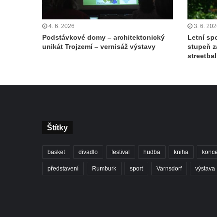
4. 6. 2026
3. 6. 20
Podstávkové domy – architektonický
Letní spo
unikát Trojzemí – vernisáž výstavy
stupeň z
streetbal
Štítky
basket
divadlo
festival
hudba
kniha
konce
představení
Rumburk
sport
Varnsdorf
výstava