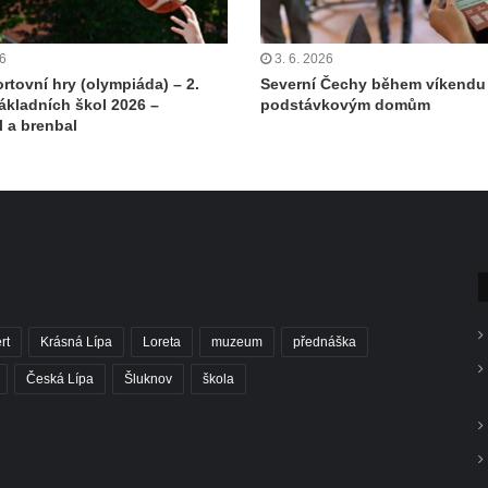
26
3. 6. 2026
rtovní hry (olympiáda) – 2.
Severní Čechy během víkendu 
ákladních škol 2026 –
podstávkovým domům
l a brenbal
rt
Krásná Lípa
Loreta
muzeum
přednáška
Česká Lípa
Šluknov
škola