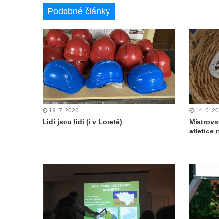
Podobné články
19. 7. 2026
14. 6. 2
Lidi jsou lidi (i v Loretě)
Mistrovs
atletice