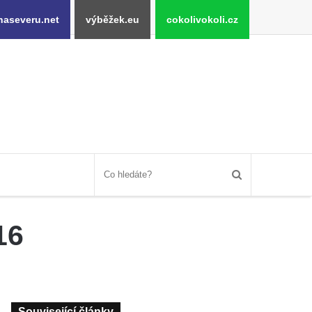
naseveru.net
výběžek.eu
cokolivokoli.cz
16
Související články