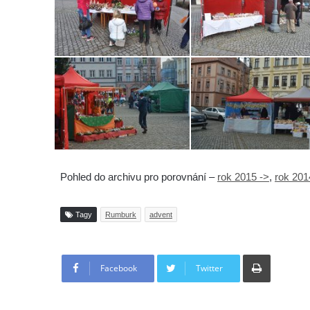
Pohled do archivu pro porovnání –
rok 2015 ->
,
rok 201
Tagy
Rumburk
advent
Tisknout
Facebook
Twitter