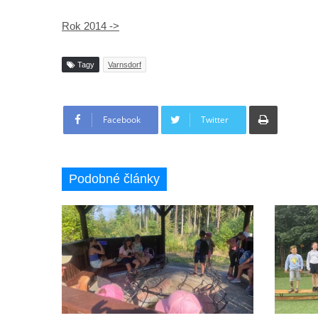
Rok 2014 ->
Tagy
Varnsdorf
Tisknout
Facebook
Twitter
Podobné články