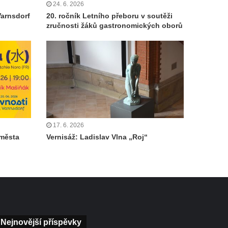
24. 6. 2026
Varnsdorf
20. ročník Letního přeboru v soutěži
zručnosti žáků gastronomických oborů
17. 6. 2026
 města
Vernisáž: Ladislav Vlna „Roj“
Nejnovější příspěvky