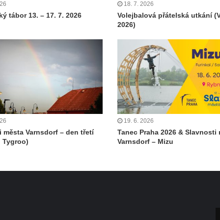
026
18. 7. 2026
ý tábor 13. – 17. 7. 2026
Volejbalová přátelská utkání (
2026)
026
19. 6. 2026
i města Varnsdorf – den třetí
Tanec Praha 2026 & Slavnosti
 Tygroo)
Varnsdorf – Mizu