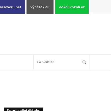
naseveru.net
výběžek.eu
cokolivokoli.cz
Související články