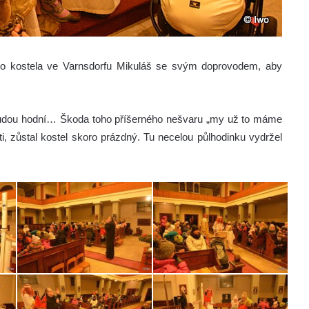
kého kostela ve Varnsdorfu Mikuláš se svým doprovodem, aby
ni budou hodní… Škoda toho příšerného nešvaru „my už to máme
, zůstal kostel skoro prázdný. Tu necelou půlhodinku vydržel