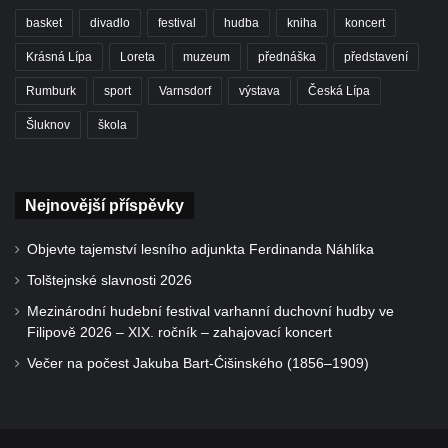
basket
divadlo
festival
hudba
kniha
koncert
Krásná Lípa
Loreta
muzeum
přednáška
představení
Rumburk
sport
Varnsdorf
výstava
Česká Lípa
Šluknov
škola
Nejnovější příspěvky
Objevte tajemství lesního adjunkta Ferdinanda Náhlíka
Tolštejnské slavnosti 2026
Mezinárodní hudební festival varhanní duchovní hudby ve
Filipově 2026 – XIX. ročník – zahajovací koncert
Večer na počest Jakuba Bart-Ćišinského (1856–1909)