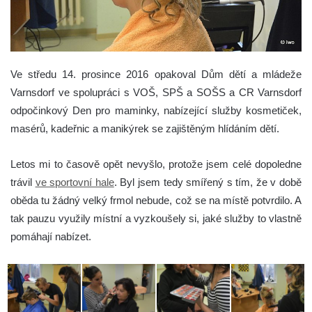
Ve středu 14. prosince 2016 opakoval Dům dětí a mládeže
Varnsdorf ve spolupráci s VOŠ, SPŠ a SOŠS a CR Varnsdorf
odpočinkový Den pro maminky, nabízející služby kosmetiček,
masérů, kadeřnic a manikýrek se zajištěným hlídáním dětí.
Letos mi to časově opět nevyšlo, protože jsem celé dopoledne
trávil
ve sportovní hale
. Byl jsem tedy smířený s tím, že v době
oběda tu žádný velký frmol nebude, což se na místě potvrdilo. A
tak pauzu využily místní a vyzkoušely si, jaké služby to vlastně
pomáhají nabízet.