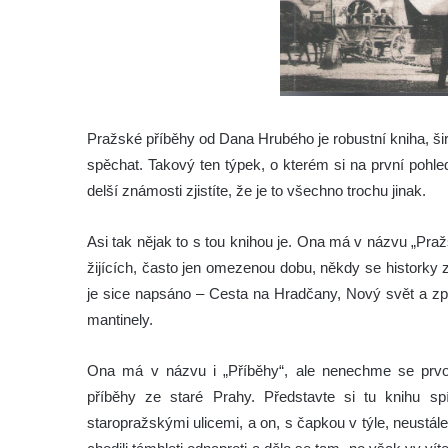
Pražské příběhy od Dana Hrubého je robustní kniha, ši
spěchat. Takový ten týpek, o kterém si na první pohled
delší známosti zjistíte, že je to všechno trochu jinak.
Asi tak nějak to s tou knihou je. Ona má v názvu „Praž
žijících, často jen omezenou dobu, někdy se historky 
je sice napsáno – Cesta na Hradčany, Nový svět a zpá
mantinely.
Ona má v názvu i „Příběhy“, ale nenechme se prvo
příběhy ze staré Prahy. Představte si tu knihu sp
staropražskými ulicemi, a on, s čapkou v týle, neustále