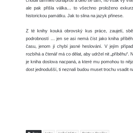
chodili támhleti odnaproti a dělo se tam, no však vy ví
ale pak přišla válka… to všechno proloženo exkurzy
historickou památku. Jak to slina na jazyk přinese.
Z té knihy kouká obrovský kus práce, zaujetí, sběra
podrobností … jen se asi nemá číst jako kniha příbě
času, jenom jí chybí jasné heslování. V jejím případ
rozbíhá a čtenář má co dělat, aby udržel nit „příběhu“. 
je kniha doslova nacpaná, a které mu pomohou to nějak
dost jednodušší, ti neznalí budou muset trochu vsadit na