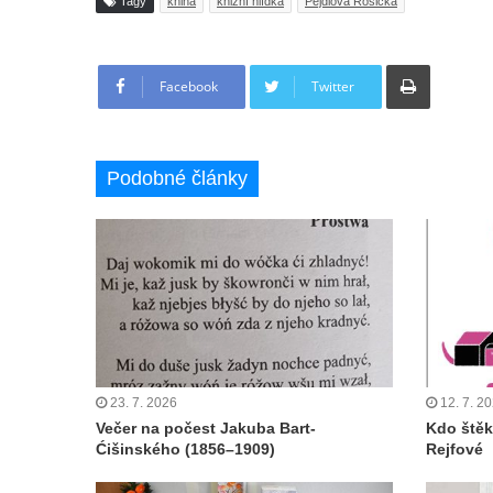
Tagy
kniha
knižní hlídka
Pejdlova Rosička
Tisknout
Facebook
Twitter
Podobné články
23. 7. 2026
12. 7. 2
Večer na počest Jakuba Bart-
Kdo štěk
Ćišinského (1856–1909)
Rejfové