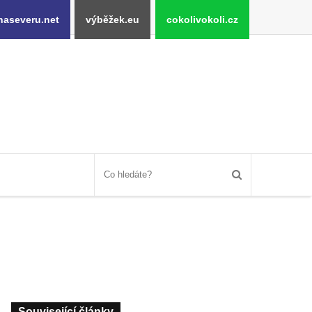
naseveru.net
výběžek.eu
cokolivokoli.cz
Související články