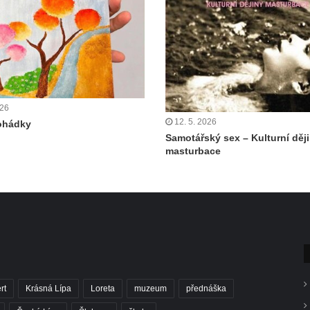
026
12. 5. 2026
ohádky
Samotářský sex – Kulturní děj
masturbace
rt
Krásná Lípa
Loreta
muzeum
přednáška