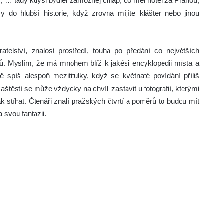
te, … tady kdysi bydlel zámožnej chlap, co měl hotel za Prahou,
 do hlubší historie, když zrovna míjíte klášter nebo jinou
telství, znalost prostředí, touha po předání co největších
hů. Myslím, že má mnohem blíž k jakési encyklopedii místa a
ě spíš alespoň mezititulky, když se květnaté povídání příliš
Naštěstí se může vždycky na chvíli zastavit u fotografií, kterými
 stíhat. Čtenáři znalí pražských čtvrtí a poměrů to budou mít
 svou fantazii.