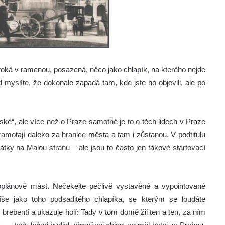
roká v ramenou, posazená, něco jako chlapík, na kterého nejde
 myslíte, že dokonale zapadá tam, kde jste ho objevili, ale po
ské“, ale více než o Praze samotné je to o těch lidech v Praze
zamotají daleko za hranice města a tam i zůstanou. V podtitulu
tky na Malou stranu – ale jsou to často jen takové startovací
plánově mást. Nečekejte pečlivě vystavěné a vypointované
íše jako toho podsaditého chlapíka, se kterým se loudáte
 brebentí a ukazuje holí: Tady v tom domě žil ten a ten, za ním