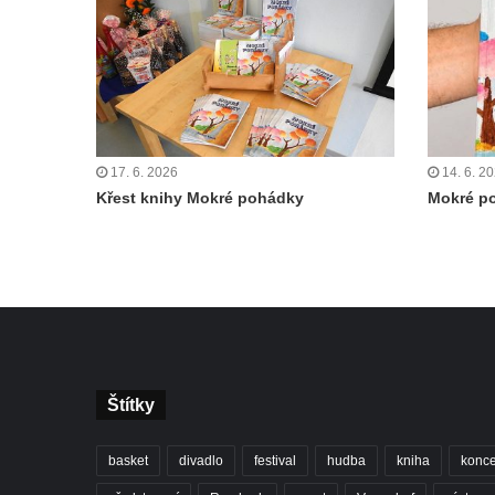
17. 6. 2026
14. 6. 2
Křest knihy Mokré pohádky
Mokré p
Štítky
basket
divadlo
festival
hudba
kniha
konce