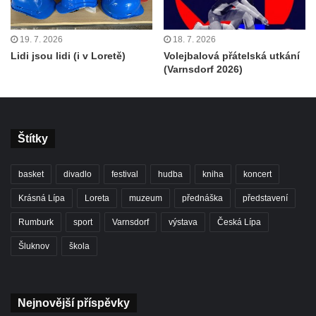
19. 7. 2026
18. 7. 2026
Lidi jsou lidi (i v Loretě)
Volejbalová přátelská utkání
(Varnsdorf 2026)
Štítky
basket
divadlo
festival
hudba
kniha
koncert
Krásná Lípa
Loreta
muzeum
přednáška
představení
Rumburk
sport
Varnsdorf
výstava
Česká Lípa
Šluknov
škola
Nejnovější příspěvky