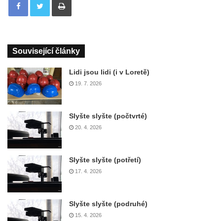
Související články
Lidi jsou lidi (i v Loretě)
19. 7. 2026
Slyšte slyšte (počtvrté)
20. 4. 2026
Slyšte slyšte (potřetí)
17. 4. 2026
Slyšte slyšte (podruhé)
15. 4. 2026