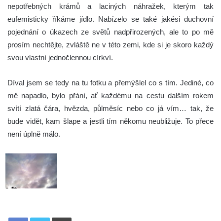
nepotřebných krámů a laciných náhražek, kterým tak
eufemisticky říkáme jídlo. Nabízelo se také jakési duchovní
pojednání o úkazech ze světů nadpřirozených, ale to po mě
prosím nechtějte, zvláště ne v této zemi, kde si je skoro každý
svou vlastní jednočlennou církví.
Díval jsem se tedy na tu fotku a přemýšlel co s tím. Jediné, co
mě napadlo, bylo přání, ať každému na cestu dalším rokem
svítí zlatá čára, hvězda, půlměsíc nebo co já vím… tak, že
bude vidět, kam šlape a jestli tím někomu neubližuje. To přece
není úplně málo.
Tisknout