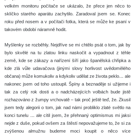
velkém monitoru počítače se ukázalo, že přece jen něco to
sklíčko starého aparátu zachytilo. Zaradoval jsem se. Konec
roku před nosem a v počítači fotka, která se může ke psaní v
takovém období náramně hodit.
Myšlenky se rozběhly. Nejdříve se mi chtělo psát o tom, jak by
bylo skvělé na tu zlatou linku naskočit a vypadnout z téhle
země, kde se zákazy a nařízení šíří jako španělská chřipka a
kde zlá vůle udavačova (jinými slovy horlivost uvědomělého
občana) může komukoliv a kdykoliv udělat ze života peklo… ale
nakonec jsem od toho ustoupil. Špíny a beznaděje si užijeme i
tak za celý rok dosti a o nadcházejících volbách bude jistě
rozhazováno z žumpy vrchovatě – tak proč ještě teď, že. Zkusil
jsem tedy alegorii o tom, jak nad námi probliklo zlaté světlo na
konci tunelu … ale cítil jsem, že přehnaný optimismus mi jaksi
nejde z duše, pokud ovšem za štěstí nepovažujeme to, že si za
zvýšenou almužnu budeme moci koupit o něco více