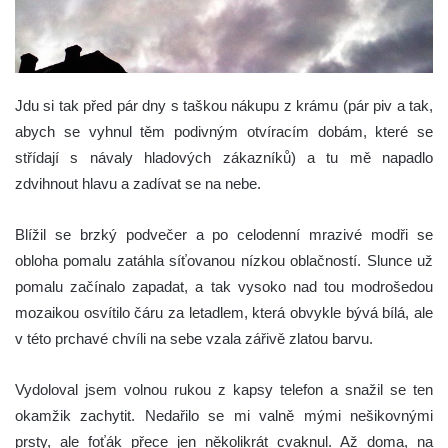
Jdu si tak před pár dny s taškou nákupu z krámu (pár piv a tak,
abych se vyhnul těm podivným otvíracím dobám, které se
střídají s návaly hladových zákazníků) a tu mě napadlo
zdvihnout hlavu a zadívat se na nebe.
Blížil se brzký podvečer a po celodenní mrazivé modři se
obloha pomalu zatáhla síťovanou nízkou oblačností. Slunce už
pomalu začínalo zapadat, a tak vysoko nad tou modrošedou
mozaikou osvítilo čáru za letadlem, která obvykle bývá bílá, ale
v této prchavé chvíli na sebe vzala zářivě zlatou barvu.
Vydoloval jsem volnou rukou z kapsy telefon a snažil se ten
okamžik zachytit. Nedařilo se mi valně mými nešikovnými
prsty, ale foťák přece jen několikrát cvaknul. Až doma, na