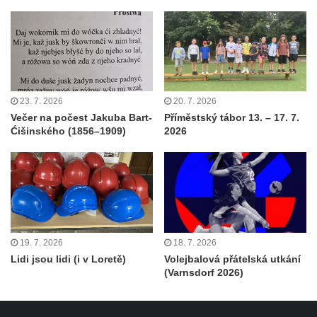
23. 7. 2026
20. 7. 2026
Večer na počest Jakuba Bart-
Příměstský tábor 13. – 17. 7.
Ćišinského (1856–1909)
2026
19. 7. 2026
18. 7. 2026
Lidi jsou lidi (i v Loretě)
Volejbalová přátelská utkání
(Varnsdorf 2026)