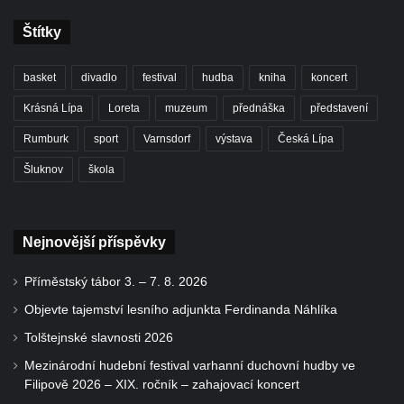
Štítky
basket
divadlo
festival
hudba
kniha
koncert
Krásná Lípa
Loreta
muzeum
přednáška
představení
Rumburk
sport
Varnsdorf
výstava
Česká Lípa
Šluknov
škola
Nejnovější příspěvky
Příměstský tábor 3. – 7. 8. 2026
Objevte tajemství lesního adjunkta Ferdinanda Náhlíka
Tolštejnské slavnosti 2026
Mezinárodní hudební festival varhanní duchovní hudby ve
Filipově 2026 – XIX. ročník – zahajovací koncert