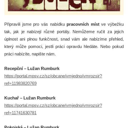
Připravili jsme pro vás nabídku
pracovních míst
ve výbežku
tak, jak je nabízejí různé portály. Nemůžeme ručit za jejich
úplnost ani plnou funkčnost, snad vám ale nabízíme přehled,
který může pomoci, jestli práci opravdu hledáte. Nebo pokud
práci nabízíte, napište nám.
Recepční – Lužan Rumburk
https://portal.mpsv.cz/sz/obcane/vmjedno/vmrozsir?
ref=11983820769
Kuchař – Lužan Rumburk
https://portal.mpsv.cz/sz/obcane/vmjedno/vmrozsir?
ref=11741630781
Pokojská – Lužan Rumburk