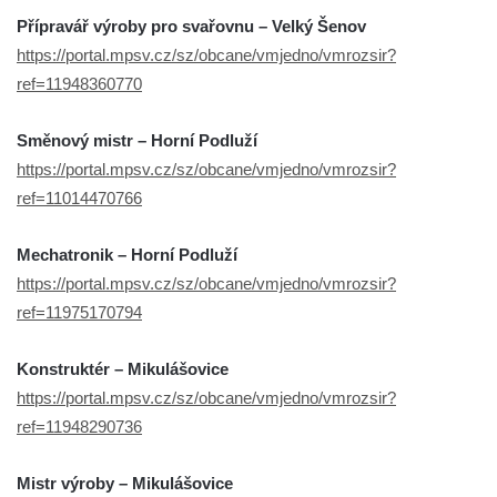
Přípravář výroby pro svařovnu – Velký Šenov
https://portal.mpsv.cz/sz/obcane/vmjedno/vmrozsir?
ref=11948360770
Směnový mistr – Horní Podluží
https://portal.mpsv.cz/sz/obcane/vmjedno/vmrozsir?
ref=11014470766
Mechatronik – Horní Podluží
https://portal.mpsv.cz/sz/obcane/vmjedno/vmrozsir?
ref=11975170794
Konstruktér – Mikulášovice
https://portal.mpsv.cz/sz/obcane/vmjedno/vmrozsir?
ref=11948290736
Mistr výroby – Mikulášovice