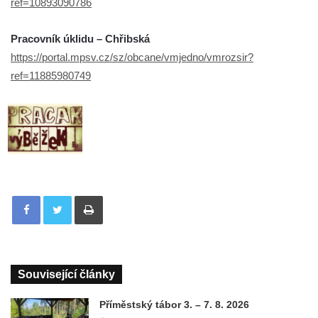
ref=10893090786
Pracovník úklidu – Chřibská
https://portal.mpsv.cz/sz/obcane/vmjedno/vmrozsir?
ref=11885980749
Tisknout
Související články
Příměstský tábor 3. – 7. 8. 2026