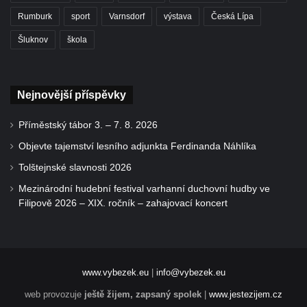
Rumburk
sport
Varnsdorf
výstava
Česká Lípa
Šluknov
škola
Nejnovější příspěvky
Příměstský tábor 3. – 7. 8. 2026
Objevte tajemství lesního adjunkta Ferdinanda Náhlíka
Tolštejnské slavnosti 2026
Mezinárodní hudební festival varhanní duchovní hudby ve
Filipově 2026 – XIX. ročník – zahajovací koncert
www.vybezek.eu
|
info@vybezek.eu
web provozuje
ještě žijem, zapsaný spolek
|
www.jestezijem.cz