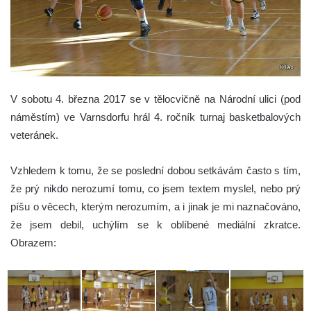
V sobotu 4. března 2017 se v tělocvičně na Národní ulici (pod
náměstím) ve Varnsdorfu hrál 4. ročník turnaj basketbalových
veteránek.
Vzhledem k tomu, že se poslední dobou setkávám často s tím,
že prý nikdo nerozumí tomu, co jsem textem myslel, nebo prý
píšu o věcech, kterým nerozumím, a i jinak je mi naznačováno,
že jsem debil, uchýlím se k oblíbené mediální zkratce.
Obrazem: