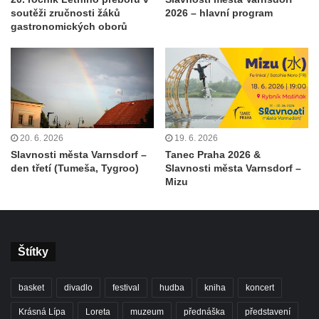
soutěži zručnosti žáků
2026 – hlavní program
gastronomických oborů
20. 6. 2026
19. 6. 2026
Slavnosti města Varnsdorf –
Tanec Praha 2026 &
den třetí (Tumeša, Tygroo)
Slavnosti města Varnsdorf –
Mizu
Štítky
basket
divadlo
festival
hudba
kniha
koncert
Krásná Lípa
Loreta
muzeum
přednáška
představení