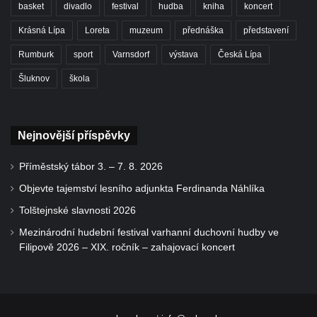
basket
divadlo
festival
hudba
kniha
koncert
Krásná Lípa
Loreta
muzeum
přednáška
představení
Rumburk
sport
Varnsdorf
výstava
Česká Lípa
Šluknov
škola
Nejnovější příspěvky
Příměstský tábor 3. – 7. 8. 2026
Objevte tajemství lesního adjunkta Ferdinanda Náhlíka
Tolštejnské slavnosti 2026
Mezinárodní hudební festival varhanní duchovní hudby ve
Filipově 2026 – XIX. ročník – zahajovací koncert