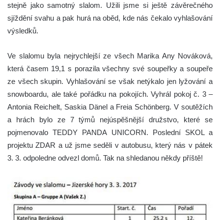
stejně jako samotný slalom. Užili jsme si ještě závěrečného
sjíždění svahu a pak hurá na oběd, kde nás čekalo vyhlašování
výsledků.
Ve slalomu byla nejrychlejší ze všech Marika Any Nováková,
která časem 19,1 s porazila všechny své soupeřky a soupeře
ze všech skupin. Vyhlašování se však netýkalo jen lyžování a
snowboardu, ale také pořádku na pokojích. Vyhrál pokoj č. 3 –
Antonia Reichelt, Saskia Dänel a Freia Schönberg. V soutěžích
a hrách bylo ze 7 týmů nejúspěšnější družstvo, které se
pojmenovalo TEDDY PANDA UNICORN. Poslední SKOL a
projektu ZDAR a už jsme seděli v autobusu, který nás v pátek
3. 3. odpoledne odvezl domů. Tak na shledanou někdy příště!