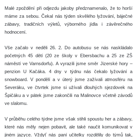
Malé zpoždění při odjezdu jakoby předznamenalo, že to horší
máme za sebou. Čekal nás týden skvělého lyžování, báječné
zábavy, tradičních výletů, výborného jídla i závěrečného
hodnocení.
Vše začalo v neděli 26. 2. Do autobusu se nás naskládalo
početných 45 dětí (20 ze školy v Ebersbachu a 25 ze ZŠ
náměstí ve Varnsdorfu). A vyrazili jsme směr Jizerské hory –
penzion U Kačáka. 4 dny v týdnu nás čekalo lyžování a
snowboard. V pondělí a v úterý jsme zažívali atmosféru na
Severáku, ve čtvrtek jsme si užívali dlouhých sjezdovek na
Špičáku a v pátek jsme zakončili na Malinovce včetně závodů
ve slalomu.
V průběhu celého týdne jsme však stihli spoustu her a zábavy,
které nás měly nejen pobavit, ale také naučit komunikovat v
jiném jazyce. Vždyť nás paní učitelky rozdělily do týmů tak,