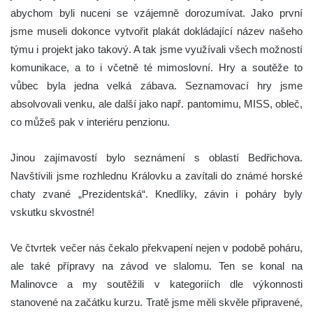
abychom byli nuceni se vzájemně dorozumívat. Jako první
jsme museli dokonce vytvořit plakát dokládající název našeho
týmu i projekt jako takový. A tak jsme využívali všech možností
komunikace, a to i včetně té mimoslovní. Hry a soutěže to
vůbec byla jedna velká zábava. Seznamovací hry jsme
absolvovali venku, ale další jako např. pantomimu, MISS, obleč,
co můžeš pak v interiéru penzionu.
Jinou zajímavostí bylo seznámení s oblastí Bedřichova.
Navštívili jsme rozhlednu Královku a zavítali do známé horské
chaty zvané „Prezidentská“. Knedlíky, závin i poháry byly
vskutku skvostné!
Ve čtvrtek večer nás čekalo překvapení nejen v podobě poháru,
ale také přípravy na závod ve slalomu. Ten se konal na
Malinovce a my soutěžili v kategoriích dle výkonnosti
stanovené na začátku kurzu. Tratě jsme měli skvěle připravené,