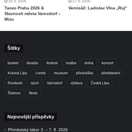
19. 6. 2026
17. 6. 2026
Tanec Praha 2026 &
Vernisáž: Ladislav Vlna „Roj“
Slavnosti města Varnsdorf –
Mizu
Štítky
basket
divadlo
festival
hudba
kniha
koncert
Krásná Lípa
Loreta
muzeum
přednáška
představení
Rumburk
sport
Varnsdorf
výstava
Česká Lípa
Šluknov
škola
Nejnovější příspěvky
Příměstský tábor 3. – 7. 8. 2026