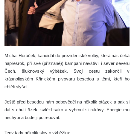
Michal Horáček, kandidát do prezidentské volby, která nás čeká
napřesrok, při své (přiznané)) kampani navštívil i sever severu
Čech, šluknovský výběžek. Svoji cestu zakončil v
krásnolipském Křinickém pivovaru besedou s těmi, kteří ho
chtěli slyšet.
Ještě před besedou nám odpověděl na několik otázek a pak si
dal s chutí řízek, svlékl sako a vyhrnul si rukávy. Energie mu
nechybí a bude ji potřebovat.
Tedy tady několik slov o výběžku: