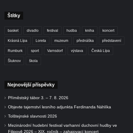
Štítky
basket
divadlo
festival
hudba
kniha
koncert
Krásná Lípa
Loreta
muzeum
přednáška
představení
Rumburk
sport
Varnsdorf
výstava
Česká Lípa
Šluknov
škola
Nejnovější příspěvky
Příměstský tábor 3. – 7. 8. 2026
Objevte tajemství lesního adjunkta Ferdinanda Náhlíka
Tolštejnské slavnosti 2026
Mezinárodní hudební festival varhanní duchovní hudby ve
Filipově 2026 – XIX. ročník – zahajovací koncert