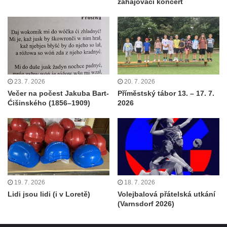
zahajovací koncert
23. 7. 2026
20. 7. 2026
Večer na počest Jakuba Bart-
Příměstský tábor 13. – 17. 7.
Ćišinského (1856–1909)
2026
19. 7. 2026
18. 7. 2026
Lidi jsou lidi (i v Loretě)
Volejbalová přátelská utkání
(Varnsdorf 2026)