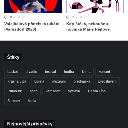
18. 7. 2026
12. 7. 2026
Volejbalová přátelská utkání
Kdo štěká, nekouše =
(Varnsdorf 2026)
novinka Marie Rejfové
Štítky
basket
divadlo
festival
hudba
kniha
koncert
Krásná Lípa
Loreta
muzeum
přednáška
představení
Rumburk
sport
Varnsdorf
výstava
Česká Lípa
Šluknov
škola
Nejnovější příspěvky