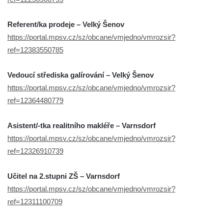
Referent/ka prodeje – Velký Šenov
https://portal.mpsv.cz/sz/obcane/vmjedno/vmrozsir?
ref=12383550785
Vedoucí střediska galírování – Velký Šenov
https://portal.mpsv.cz/sz/obcane/vmjedno/vmrozsir?
ref=12364480779
Asistent/-tka realitního makléře – Varnsdorf
https://portal.mpsv.cz/sz/obcane/vmjedno/vmrozsir?
ref=12326910739
Učitel na 2.stupni ZŠ – Varnsdorf
https://portal.mpsv.cz/sz/obcane/vmjedno/vmrozsir?
ref=12311100709