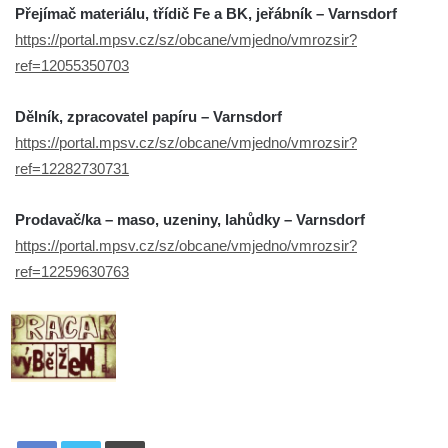
Přejímač materiálu, třídič Fe a BK, jeřábník – Varnsdorf
https://portal.mpsv.cz/sz/obcane/vmjedno/vmrozsir?
ref=12055350703
Dělník, zpracovatel papíru – Varnsdorf
https://portal.mpsv.cz/sz/obcane/vmjedno/vmrozsir?
ref=12282730731
Prodavač/ka – maso, uzeniny, lahůdky – Varnsdorf
https://portal.mpsv.cz/sz/obcane/vmjedno/vmrozsir?
ref=12259630763
Tisknout