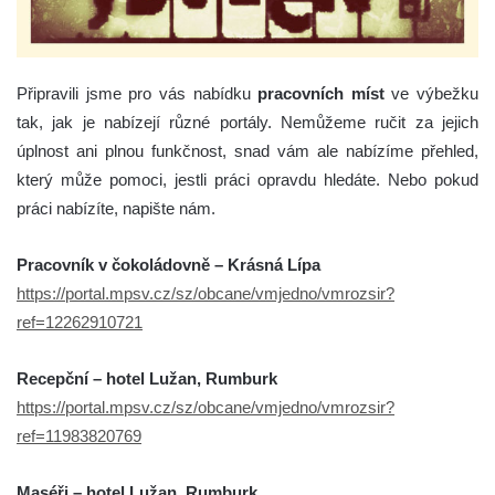
Připravili jsme pro vás nabídku
pracovních míst
ve výbežku
tak, jak je nabízejí různé portály. Nemůžeme ručit za jejich
úplnost ani plnou funkčnost, snad vám ale nabízíme přehled,
který může pomoci, jestli práci opravdu hledáte. Nebo pokud
práci nabízíte, napište nám.
Pracovník v čokoládovně – Krásná Lípa
https://portal.mpsv.cz/sz/obcane/vmjedno/vmrozsir?
ref=12262910721
Recepční – hotel Lužan, Rumburk
https://portal.mpsv.cz/sz/obcane/vmjedno/vmrozsir?
ref=11983820769
Maséři – hotel Lužan, Rumburk