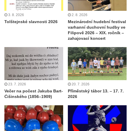
3. 8. 2026
2. 8. 2026
Tolštejnské slavnosti 2026
Mezinárodní hudební festival
varhanní duchovní hudby ve
Filipově 2026 – XIX. ročník –
zahajovací koncert
23. 7. 2026
20. 7. 2026
Večer na počest Jakuba Bart-
Příměstský tábor 13. – 17. 7.
Ćišinského (1856–1909)
2026