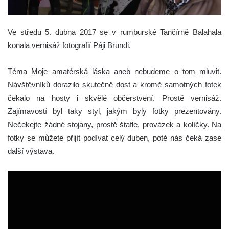
Ve středu 5. dubna 2017 se v rumburské Tančírně Balahala
konala vernisáž fotografií Páji Brundi.
Téma Moje amatérská láska aneb nebudeme o tom mluvit.
Návštěvníků dorazilo skutečně dost a kromě samotných fotek
čekalo na hosty i skvělé občerstvení. Prostě vernisáž.
Zajímavostí byl taky styl, jakým byly fotky prezentovány.
Nečekejte žádné stojany, prostě štafle, provázek a kolíčky. Na
fotky se můžete přijít podívat celý duben, poté nás čeká zase
další výstava.