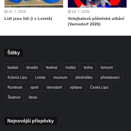
19. 7. 2026
18. 7. 2026
Lidi jsou lidi (i v Loretě)
Volejbalová přátelská utkání
(Varnsdorf 2026)
Štítky
basket
divadlo
festival
hudba
kniha
koncert
Krásná Lípa
Loreta
muzeum
přednáška
představení
Rumburk
sport
Varnsdorf
výstava
Česká Lípa
Šluknov
škola
Nejnovější příspěvky