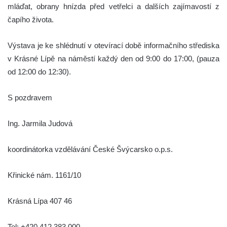
mláďat, obrany hnízda před vetřelci a dalších zajímavostí z
čapího života.
Výstava je ke shlédnutí v otevírací době informačního střediska
v Krásné Lípě na náměstí každý den od 9:00 do 17:00, (pauza
od 12:00 do 12:30).
S pozdravem
Ing. Jarmila Judová
koordinátorka vzdělávání České Švýcarsko o.p.s.
Křinické nám. 1161/10
Krásná Lípa 407 46
Tel: +420 412 383 000