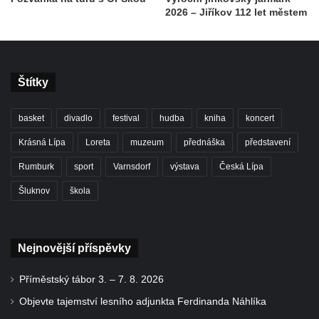
2026 – Jiříkov 112 let městem
Štítky
basket
divadlo
festival
hudba
kniha
koncert
Krásná Lípa
Loreta
muzeum
přednáška
představení
Rumburk
sport
Varnsdorf
výstava
Česká Lípa
Šluknov
škola
Nejnovější příspěvky
Příměstský tábor 3. – 7. 8. 2026
Objevte tajemství lesního adjunkta Ferdinanda Náhlíka