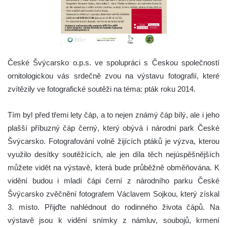
České Švýcarsko o.p.s. ve spolupráci s Českou společností
ornitologickou vás srdečně zvou na výstavu fotografií, které
zvítězily ve fotografické soutěži na téma: pták roku 2014.
Tím byl před třemi lety čáp, a to nejen známý čáp bílý, ale i jeho
plašší příbuzný čáp černý, který obývá i národní park České
Švýcarsko. Fotografování volně žijících ptáků je výzva, kterou
využilo desítky soutěžících, ale jen díla těch nejúspěšnějších
můžete vidět na výstavě, která bude průběžně obměňována. K
vidění budou i mladí čápi černí z národního parku České
Švýcarsko zvěčnění fotografem Václavem Sojkou, který získal
3. místo. Přijďte nahlédnout do rodinného života čápů. Na
výstavě jsou k vidění snímky z námluv, soubojů, krmení