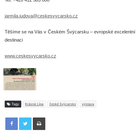
jarmila.judova@ceskesvycarsko.cz
Těšíme se na Vás v Českém Švýcarsku – evropské excelentní
destinaci
www.ceskesvycarsko.cz
Tagy
Krásná Lípa
české švýcarsko
výstava
Tisknout