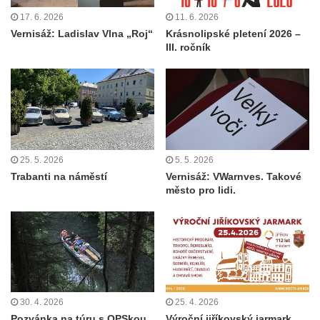
17. 6. 2026
11. 6. 2026
Vernisáž: Ladislav Vlna „Roj“
Krásnolipské pletení 2026 –
III. ročník
25. 5. 2026
5. 5. 2026
Trabanti na náměstí
Vernisáž: VWarnves. Takové
město pro lidi.
30. 4. 2026
25. 4. 2026
Pozvánka na túru s OPSkou
Výroční jiříkovský jarmark