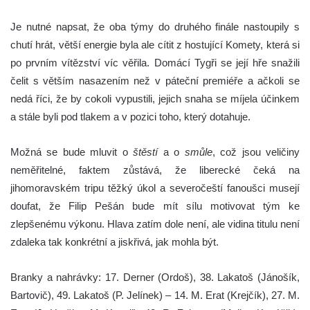
Je nutné napsat, že oba týmy do druhého finále nastoupily s
chutí hrát, větší energie byla ale cítit z hostující Komety, která si
po prvním vítězství víc věřila. Domácí Tygři se její hře snažili
čelit s větším nasazením než v páteční premiéře a ačkoli se
nedá říci, že by cokoli vypustili, jejich snaha se míjela účinkem
a stále byli pod tlakem a v pozici toho, který dotahuje.
Možná se bude mluvit o
štěstí
a o
smůle
, což jsou veličiny
neměřitelné, faktem zůstává, že liberecké čeká na
jihomoravském tripu těžký úkol a severočeští fanoušci musejí
doufat, že Filip Pešán bude mít sílu motivovat tým ke
zlepšenému výkonu. Hlava zatím dole není, ale vidina titulu není
zdaleka tak konkrétní a jiskřivá, jak mohla být.
Branky a nahrávky: 17. Derner (Ordoš), 38. Lakatoš (Jánošík,
Bartovič), 49. Lakatoš (P. Jelínek) – 14. M. Erat (Krejčík), 27. M.