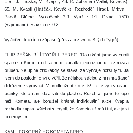
Erat (J. Hruška, M. Kvapil), 48. R. Zohorna (Mallet, Kováčik),
65. M. Kvapil (Haščák, Kováčik). Rozhodčí: Hradil, Mrkva –
Barvíř, Blümel. Vyloučení: 2:3. Využití: 1:1. Diváci: 7500
(vyprodáno). Stav série: 0:2.
Vyjádření trnérů po zápase (převzato z
webu Bílých Tygrů
):
FILIP PEŠÁN BÍLÍ TYGŘI LIBEREC :“Do utkání jsme vstoupili
špatně a Kometa od samého začátku jednoznačně režírovala
průběh. Ne úplně zřídkakdy se stává, že vyhraje horší tým. Já
jsem do poslední chvíle věřil, že nějakou střelou z minima šancí
dokážeme vyrovnat. V prodloužení jsme těžili z té vyrovnávací
branky, která nám dala vítr do plachet. Rozehráli jsme to lépe
než Kometa, ale bohužel krásná individuální akce Kvapila
rozhodla zápas. Všichni si myslí, že Kometa už má titul, ale já si
to nemyslím.“
KAMIL POKORNÝ HC KOMETA BRNO