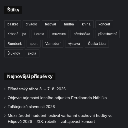
Štítky
basket
divadlo
festival
hudba
kniha
koncert
Krásná Lípa
Loreta
muzeum
přednáška
představení
Rumburk
sport
Varnsdorf
výstava
Česká Lípa
Šluknov
škola
Nejnovější příspěvky
Příměstský tábor 3. – 7. 8. 2026
Objevte tajemství lesního adjunkta Ferdinanda Náhlíka
Tolštejnské slavnosti 2026
Mezinárodní hudební festival varhanní duchovní hudby ve
Filipově 2026 – XIX. ročník – zahajovací koncert