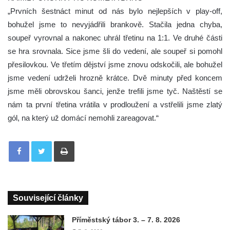
„Prvních šestnáct minut od nás bylo nejlepších v play-off,
bohužel jsme to nevyjádřili brankově. Stačila jedna chyba,
soupeř vyrovnal a nakonec uhrál třetinu na 1:1. Ve druhé části
se hra srovnala. Sice jsme šli do vedení, ale soupeř si pomohl
přesilovkou. Ve třetím dějství jsme znovu odskočili, ale bohužel
jsme vedení udrželi hrozně krátce. Dvě minuty před koncem
jsme měli obrovskou šanci, jenže trefili jsme tyč. Naštěstí se
nám ta první třetina vrátila v prodloužení a vstřelili jsme zlatý
gól, na který už domácí nemohli zareagovat.“
Tisknout
Související články
Příměstský tábor 3. – 7. 8. 2026