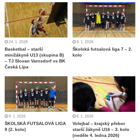
24. 1. 2026
9. 1. 2026
Basketbal – starší
Školská futsalová liga 7 – 2.
minižákyně U13 (skupina B)
kolo
– TJ Slovan Varnsdorf vs BK
Česká Lípa
9. 1. 2026
6. 1. 2026
ŠKOLSKÁ FUTSALOVÁ LIGA
Volejbal – krajský přebor
9 (2. kolo)
starší žákyně U16 – 3. kolo
(neděle 4. ledna 2026)