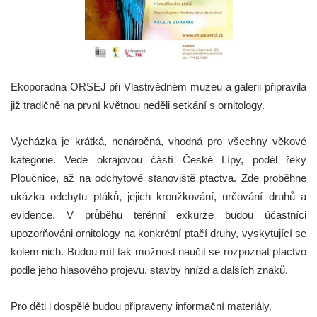
Ekoporadna ORSEJ při Vlastivědném muzeu a galerii připravila
již tradičně na první květnou neděli setkání s ornitology.
Vycházka je krátká, nenáročná, vhodná pro všechny věkové
kategorie. Vede okrajovou částí České Lípy, podél řeky
Ploučnice, až na odchytové stanoviště ptactva. Zde proběhne
ukázka odchytu ptáků, jejich kroužkování, určování druhů a
evidence. V průběhu terénní exkurze budou účastníci
upozorňováni ornitology na konkrétní ptačí druhy, vyskytující se
kolem nich. Budou mít tak možnost naučit se rozpoznat ptactvo
podle jeho hlasového projevu, stavby hnízd a dalších znaků.
Pro děti i dospělé budou připraveny informační materiály.