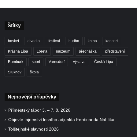
Štítky
basket
divadlo
festival
hudba
kniha
koncert
Krásná Lípa
Loreta
muzeum
přednáška
představení
Rumburk
sport
Varnsdorf
výstava
Česká Lípa
Šluknov
škola
Nejnovější příspěvky
Příměstský tábor 3. – 7. 8. 2026
Objevte tajemství lesního adjunkta Ferdinanda Náhlíka
Tolštejnské slavnosti 2026