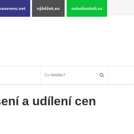
naseveru.net
výběžek.eu
cokolivokoli.cz
šení a udílení cen