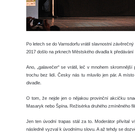
Po letech se do Varnsdorfu vrátil slavnostní závěrečný
2017 došlo na prknech Městského divadla k předávání 
Ano, „galavečer“ se vrátil, leč v mnohem skromnější
trochu bez lidí. Česky nás tu mluvilo jen pár. A míst
divadle.
O tom, že nejde jen o nějakou provinční akcičku snad
Masaryk nebo Špína. Režisérka druhého zmíněného fil
Jen ten úvodní trapas stál za to. Moderátor přivítal 
následně vyzval k úvodnímu slovu. A až tehdy se dozv