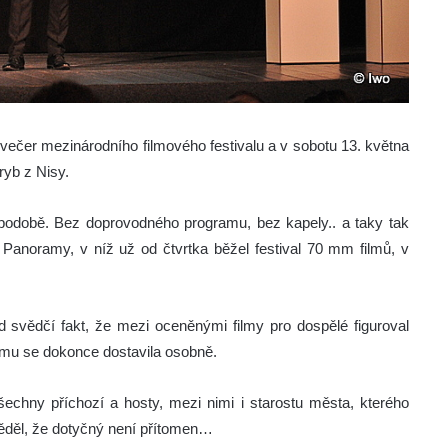
 večer mezinárodního filmového festivalu a v sobotu 13. května
ryb z Nisy.
 podobě. Bez doprovodného programu, bez kapely.. a taky tak
o Panoramy, v níž už od čtvrtka běžel festival 70 mm filmů, v
 svědčí fakt, že mezi oceněnými filmy pro dospělé figuroval
mu se dokonce dostavila osobně.
všechny příchozí a hosty, mezi nimi i starostu města, kterého
ěděl, že dotyčný není přítomen…