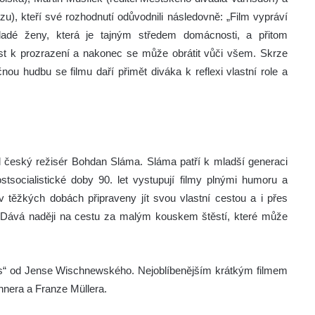
u), kteří své rozhodnutí odůvodnili následovně: „Film vypráví
ladé ženy, která je tajným středem domácnosti, a přitom
t k prozrazení a nakonec se může obrátit vůči všem. Skrze
ou hudbu se filmu daří přimět diváka k reflexi vlastní role a
l český režisér Bohdan Sláma. Sláma patří k mladší generaci
ostsocialistické doby 90. let vystupují filmy plnými humoru a
v těžkých dobách připraveny jít svou vlastní cestou a i přes
. Dává naději na cestu za malým kouskem štěstí, které může
s“ od Jense Wischnewského. Nejoblíbenějším krátkým filmem
nera a Franze Müllera.