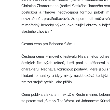
Christian Zimmermann (ředitel Saského filmového svaz
poetickou a filmově neobyčejnou formou příběh m
nevzrušeně zprostředkovává, že opomenutí může vés
mimořádný herecký výkon, okouzlující obrazy a báječn
vlastního chování.“
Čestná cena pro Bohdana Slámu
Čestnou cenu Filmového festivalu Nisa si letos odnes
českých filmových tvůrců, kteří proti neutěšenosti p
charakteru. Nechává vzniknout postavy, které jsou i 
hledání romantiky a idyly nikdy nesklouzává ke kýči
zmizet stejně rychle, jako přišlo.
Cenu publika získal snímek „Die Reste meines Leben
se potom stal „Simply The Worst“ od Johannese Kürsch