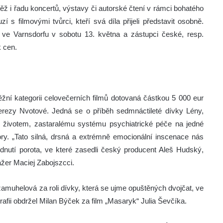
vněž i řadu koncertů, výstavy či autorské čtení v rámci bohatého
s filmovými tvůrci, kteří svá díla přijeli představit osobně.
 ve Varnsdorfu v sobotu 13. května a zástupci české, resp.
k cen.
ěžní kategorii celovečerních filmů dotovaná částkou 5 000 eur
erezy Nvotové. Jedná se o příběh sedmnáctileté dívky Lény,
tu životem, zastaralému systému psychiatrické péče na jedné
ry. „Tato silná, drsná a extrémně emocionální inscenace nás
dnutí porota, ve které zasedli český producent Aleš Hudský,
ažer Maciej Zabojszcci.
amuhelová za roli dívky, která se ujme opuštěných dvojčat, ve
rafii obdržel Milan Býček za film „Masaryk“ Julia Ševčíka.