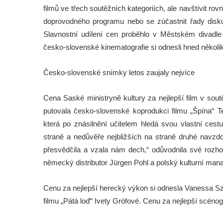
filmů ve třech soutěžních kategoriích, ale navštívit ro
doprovodného programu nebo se zúčastnit řady diskuzí 
Slavnostní udílení cen proběhlo v Městském divadle
česko-slovenské kinematografie si odnesli hned několi
Česko-slovenské snímky letos zaujaly nejvíce
Cena Saské ministryně kultury za nejlepší film v sout
putovala česko-slovenské koprodukci filmu „Špína“ T
která po znásilnění učitelem hledá svou vlastní ces
straně a nedůvěře nejbližších na straně druhé navzdo
přesvědčila a vzala nám dech,“ odůvodnila své rozho
německý distributor Jürgen Pohl a polský kulturní man
Cenu za nejlepší herecký výkon si odnesla Vanessa Sz
filmu „Pátá loď“ Ivety Grófové. Cenu za nejlepší scénog