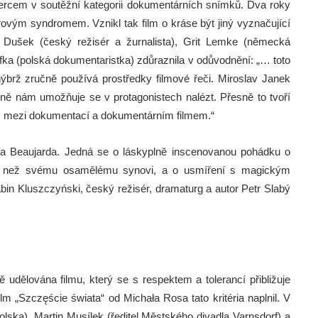
ýhercem v soutěžní kategorii dokumentárních snímků. Dva roky
rovým syndromem. Vznikl tak film o kráse být jiný vyznačující
n Dušek (český režisér a žurnalista), Grit Lemke (německá
fka (polská dokumentaristka) zdůraznila v odůvodnění: „… toto
 nýbrž zručně používá prostředky filmové řeči. Miroslav Janek
ně nám umožňuje se v protagonistech nalézt. Přesně to tvoří
, mezi dokumentací a dokumentárním filmem.“
vera Beaujarda. Jedná se o láskyplně inscenovanou pohádku o
inám než svému osamělému synovi, a o usmíření s magickým
abin Kluszczyński, český režisér, dramaturg a autor Petr Slabý
udělována filmu, který se s respektem a tolerancí přibližuje
ilm „Szczęście świata“ od Michała Rosa tato kritéria naplnil. V
olska), Martin Musílek (ředitel Městského divadla Varnsdorf) a