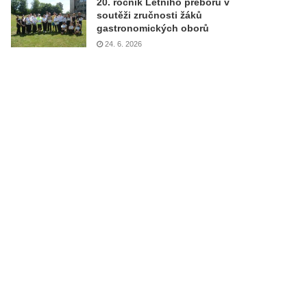
20. ročník Letního přeboru v
soutěži zručnosti žáků
gastronomických oborů
24. 6. 2026