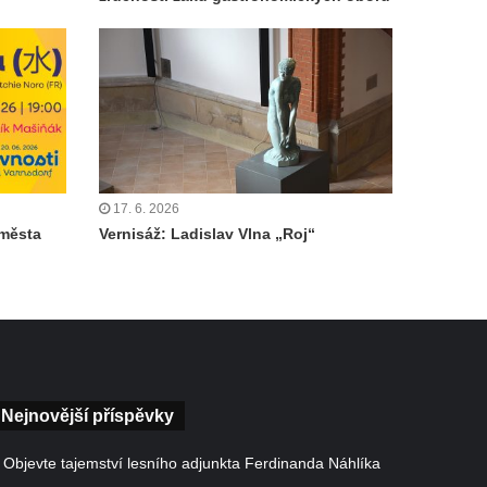
17. 6. 2026
 města
Vernisáž: Ladislav Vlna „Roj“
Nejnovější příspěvky
Objevte tajemství lesního adjunkta Ferdinanda Náhlíka