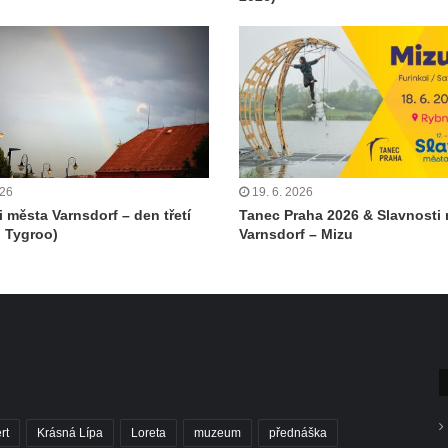
026
19. 6. 2026
i města Varnsdorf – den třetí
Tanec Praha 2026 & Slavnosti
 Tygroo)
Varnsdorf – Mizu
rt
Krásná Lípa
Loreta
muzeum
přednáška