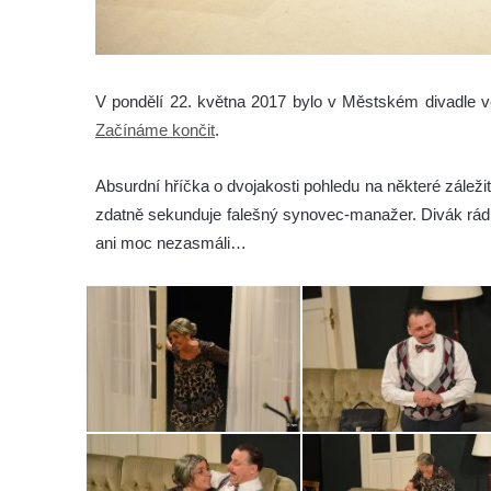
V pondělí 22. května 2017 bylo v Městském divadle ve
Začínáme končit
.
Absurdní hříčka o dvojakosti pohledu na některé záležito
zdatně sekunduje falešný synovec-manažer. Divák rád 
ani moc nezasmáli…