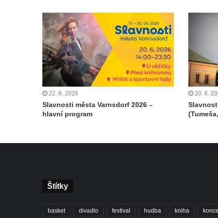
22. 6. 2026
20. 6. 2
Slavnosti města Varnsdorf 2026 –
Slavnost
hlavní program
(Tumeša,
Štítky
basket
divadlo
festival
hudba
kniha
konce