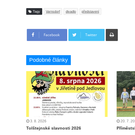
Tagy
Varnsdorf
divadlo
představení
Tisknout
Facebook
Twitter
Podobné články
3. 8. 2026
20. 7. 2
Tolštejnské slavnosti 2026
Příměstsk