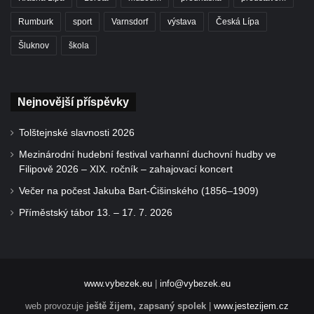
Rumburk
sport
Varnsdorf
výstava
Česká Lípa
Šluknov
škola
Nejnovější příspěvky
Tolštejnské slavnosti 2026
Mezinárodní hudební festival varhanní duchovní hudby ve
Filipově 2026 – XIX. ročník – zahajovací koncert
Večer na počest Jakuba Bart-Ćišinského (1856–1909)
Příměstský tábor 13. – 17. 7. 2026
www.vybezek.eu
|
info@vybezek.eu
web provozuje
ještě žijem, zapsaný spolek
|
www.jestezijem.cz