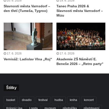
20. 6. 2026
19. 6. 2026
Slavnosti města Varnsdorf –
Tanec Praha 2026 &
den třetí (Tumeša, Tygroo)
Slavnosti města Varnsdorf –
Mizu
17. 6. 2026
17. 6. 2026
Vernisáž: Ladislav Vlna „Roj“
Akademie ZŠ Náměstí E.
Beneše 2026 – „Retro party“
Štítky
basket
divadlo
festival
hudba
kniha
koncert
Krásná Lípa
Loreta
muzeum
přednáška
představení