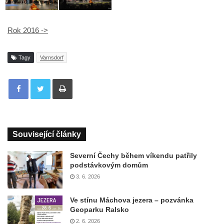
Rok 2016 ->
Tagy
Varnsdorf
Tisknout
Související články
Severní Čechy během víkendu patřily
podstávkovým domům
3. 6. 2026
Ve stínu Máchova jezera – pozvánka
Geoparku Ralsko
2. 6. 2026