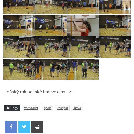
Loňský rok se také hrál volejbal ->
.
Tagy
Varnsdorf
sport
volejbal
škola
Tisknout