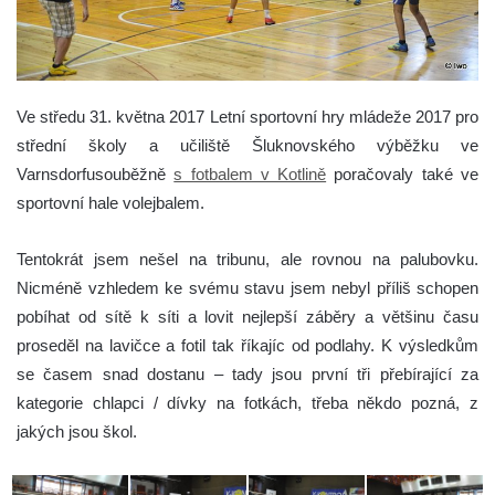
Ve středu 31. května 2017 Letní sportovní hry mládeže 2017 pro
střední školy a učiliště Šluknovského výběžku
ve
Varnsdorfu
souběžně
s fotbalem v Kotlině
poračovaly také ve
sportovní hale volejbalem.
Tentokrát jsem nešel na tribunu, ale rovnou na palubovku.
Nicméně vzhledem ke svému stavu jsem nebyl příliš schopen
pobíhat od sítě k síti a lovit nejlepší záběry a většinu času
proseděl na lavičce a fotil tak říkajíc od podlahy. K výsledkům
se časem snad dostanu – tady jsou první tři přebírající za
kategorie chlapci / dívky na fotkách, třeba někdo pozná, z
jakých jsou škol.