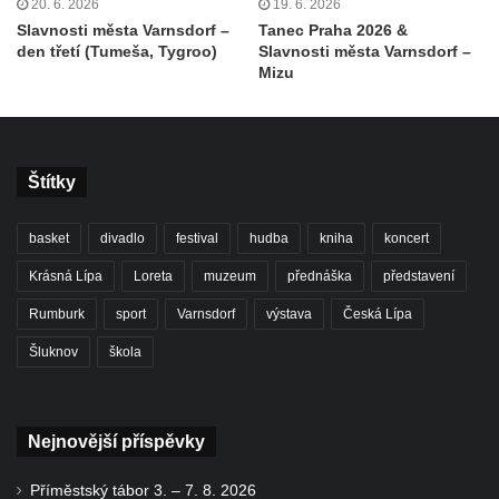
20. 6. 2026
19. 6. 2026
Slavnosti města Varnsdorf –
Tanec Praha 2026 &
den třetí (Tumeša, Tygroo)
Slavnosti města Varnsdorf –
Mizu
Štítky
basket
divadlo
festival
hudba
kniha
koncert
Krásná Lípa
Loreta
muzeum
přednáška
představení
Rumburk
sport
Varnsdorf
výstava
Česká Lípa
Šluknov
škola
Nejnovější příspěvky
Příměstský tábor 3. – 7. 8. 2026