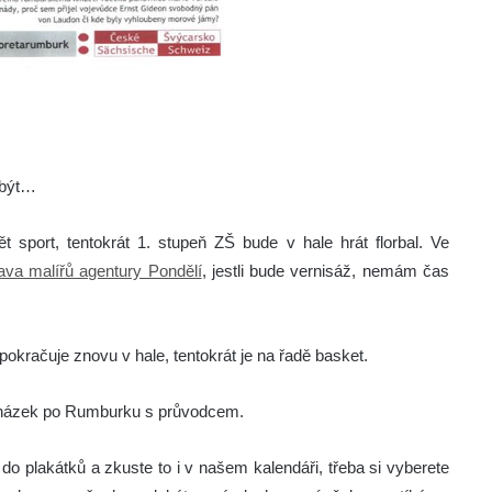
 být…
 sport, tentokrát 1. stupeň ZŠ bude v hale hrát florbal. Ve
ava malířů agentury Pondělí
, jestli bude vernisáž, nemám čas
okračuje znovu v hale, tentokrát je na řadě basket.
vycházek po Rumburku s průvodcem.
o plakátků a zkuste to i v našem kalendáři, třeba si vyberete