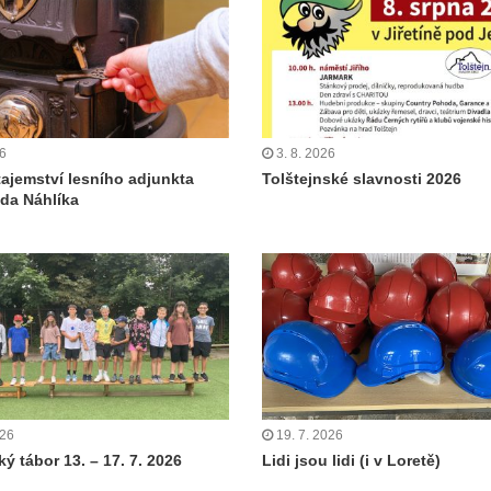
26
3. 8. 2026
tajemství lesního adjunkta
Tolštejnské slavnosti 2026
da Náhlíka
026
19. 7. 2026
ý tábor 13. – 17. 7. 2026
Lidi jsou lidi (i v Loretě)