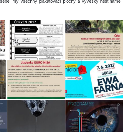
m sebe, my všechny plakátovací plochy a vývěsky nestíháme