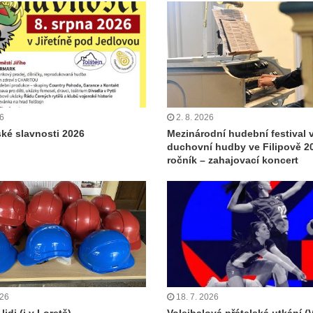
26
2. 8. 2026
ské slavnosti 2026
Mezinárodní hudební festival 
duchovní hudby ve Filipově 20
ročník – zahajovací koncert
026
18. 7. 2026