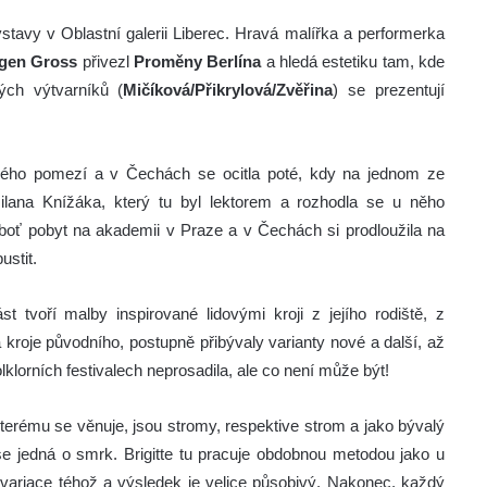
ýstavy v Oblastní galerii Liberec. Hravá malířka a performerka
gen Gross
přivezl
Proměny Berlína
a hledá estetiku tam, kde
dých výtvarníků (
Mičíková/Přikrylová/Zvěřina
) se prezentují
kého pomezí a v Čechách se ocitla poté, kdy na jednom ze
lana Knížáka, který tu byl lektorem a rozhodla se u něho
eboť pobyt na akademii v Praze a v Čechách si prodloužila na
ustit.
 tvoří malby inspirované lidovými kroji z jejího rodiště, z
kroje původního, postupně přibývaly varianty nové a další, až
lklorních festivalech neprosadila, ale co není může být!
terému se věnuje, jsou stromy, respektive strom a jako bývalý
se jedná o smrk. Brigitte tu pracuje obdobnou metodou jako u
 variace téhož a výsledek je velice působivý. Nakonec, každý