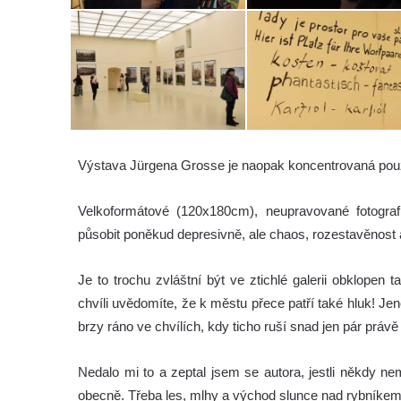
Výstava Jürgena Grosse je naopak koncentrovaná pouz
Velkoformátové (120x180cm), neupravované fotogra
působit poněkud depresivně, ale chaos, rozestavěnost a
Je to trochu zvláštní být ve ztichlé galerii obklop
chvíli uvědomíte, že k městu přece patří také hluk! Je
brzy ráno ve chvílích, kdy ticho ruší snad jen pár právě
Nedalo mi to a zeptal jsem se autora, jestli někdy n
obecně. Třeba les, mlhy a východ slunce nad rybníkem