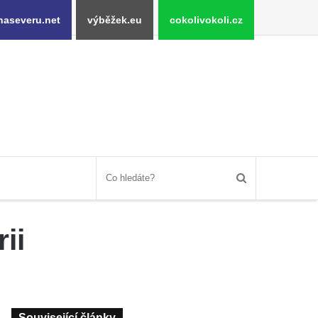
naseveru.net
výběžek.eu
cokolivokoli.cz
ii
Související články