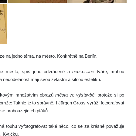
e na jedno téma, na město. Konkrétně na Berlín.
fie města, spíš jeho odvrácené a
neučesané
tváře, mohou
 nedodělanost mají svou zvláštní a silnou estetiku.
en takovým množstvím obrazů
města ve výstavbě
, protože si po
nomže: Takhle je to správně. I Jürgen Gross vyráží fotografovat
 se probouzejících ptáků.
emá touhu vyfotografovat také něco, co se za krásné považuje
. Kytičku.