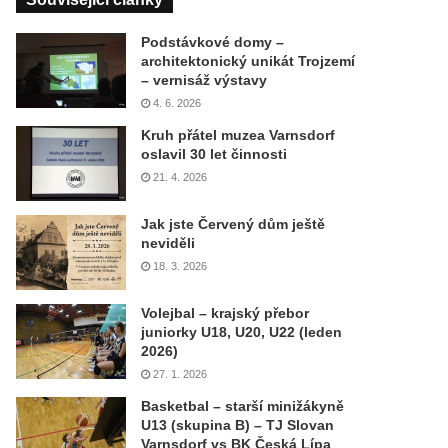
Podstávkové domy –
architektonický unikát Trojzemí
– vernisáž výstavy
4. 6. 2026
Kruh přátel muzea Varnsdorf
oslavil 30 let činnosti
21. 4. 2026
Jak jste Červený dům ještě
neviděli
18. 3. 2026
Volejbal – krajský přebor
juniorky U18, U20, U22 (leden
2026)
27. 1. 2026
Basketbal – starší minižákyně
U13 (skupina B) – TJ Slovan
Varnsdorf vs BK Česká Lípa