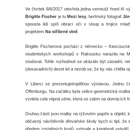
Ve čtvrtek 8/6/2017 otevřela jedna vernisáž hned tři v
Brigitte Fischer
je tu
Mezi lesy
, berlínský fotograf
Jür
spousta lidí spíš obrací oči v sloup a trojice mla
projektem
Na stříbrné vlně
.
Brigitte Fischerová pochází z německo – francouzs
studentských workshopů v Rakousku narazila na Mi
studovat. Tohle rozhodnutí se ukázalo být zásadní, n
(dosavadních) deset let a nezdá se, že by nás chtěla op
V Liberci se prezentuje
trojdílnou
výstavou. Jednu část
Offenburgu. Na začátku byla velice geometrická malba 
vznikla celá vtipná série, která se zatím na domácích fo
Druhou částí jsou malby na rýžovém papíře a objekt, k
občasný návštěvník dřevařské školy bych si tipl, že 
předem zmíněných krojů: vytrvale a kreativně vytváří