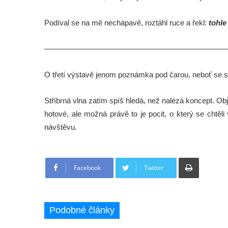
Podíval se na mě nechápavě, roztáhl ruce a řekl:
tohle
————————————————————————
O třetí výstavě jenom poznámka pod čarou, neboť se s
Stříbrná vlna zatím spíš hledá, než nalézá koncept. Obj
hotové, ale možná právě to je pocit, o který se chtěl
návštěvu.
Tisknout
Facebook
Twitter
Podobné články