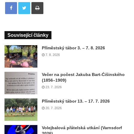
Tisknout
Související články
Příměstský tábor 3. – 7. 8. 2026
7. 8. 2026
Večer na počest Jakuba Bart-Ćišinského
(1856–1909)
23. 7. 2026
Příměstský tábor 13. – 17. 7. 2026
20. 7. 2026
Volejbalová přátelská utkání (Varnsdorf
2026)