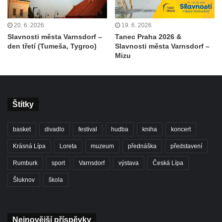
20. 6. 2026
19. 6. 2026
Slavnosti města Varnsdorf –
Tanec Praha 2026 &
den třetí (Tumeša, Tygroo)
Slavnosti města Varnsdorf –
Mizu
Štítky
basket
divadlo
festival
hudba
kniha
koncert
Krásná Lípa
Loreta
muzeum
přednáška
představení
Rumburk
sport
Varnsdorf
výstava
Česká Lípa
Šluknov
škola
Nejnovější příspěvky