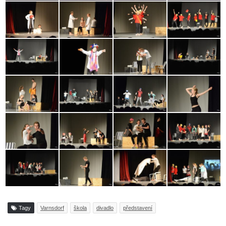
Tagy
Varnsdorf
škola
divadlo
představení