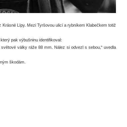
Krásné Lípy. Mezi Tyršovou ulicí a rybníkem Klabečkem totiž
který pak výbušninu identifikoval:
 světové války ráže 88 mm. Nález si odvezl s sebou,“ uvedla
ádným škodám.