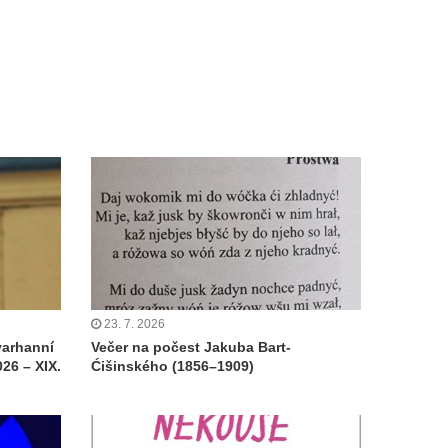
23. 7. 2026
varhanní
Večer na počest Jakuba Bart-
26 – XIX.
Ćišinského (1856–1909)