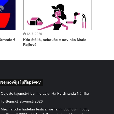
12. 7. 2026
Varnsdorf
Kdo štěká, nekouše = novinka Marie
Rejfové
Nejnovější příspěvky
Objevte tajemství lesního adjunkta Ferdinanda Náhlíka
Tolštejnské slavnosti 2026
Mezinárodní hudební festival varhanní duchovní hudby