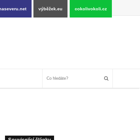
naseveru.net
výběžek.eu
cokolivokoli.cz
Související články