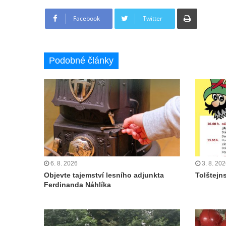
Tisknout
Facebook
Twitter
Podobné články
6. 8. 2026
3. 8. 20
Objevte tajemství lesního adjunkta
Tolštejn
Ferdinanda Náhlíka