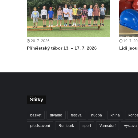
20. 7. 2026
19. 7. 2
Příměstský tábor 13. – 17. 7. 2026
Lidi jsou 
Štítky
basket
divadlo
festival
hudba
kniha
konce
představení
Rumburk
sport
Varnsdorf
výstava