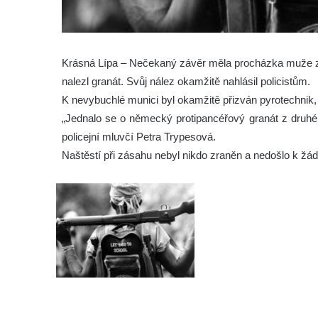
Krásná Lípa – Nečekaný závěr měla procházka muže z 
nalezl granát. Svůj nález okamžitě nahlásil policistům.
K nevybuchlé munici byl okamžitě přizván pyrotechnik, 
„Jednalo se o německý protipancéřový granát z druhé
policejní mluvčí Petra Trypesová.
Naštěstí při zásahu nebyl nikdo zraněn a nedošlo k ž