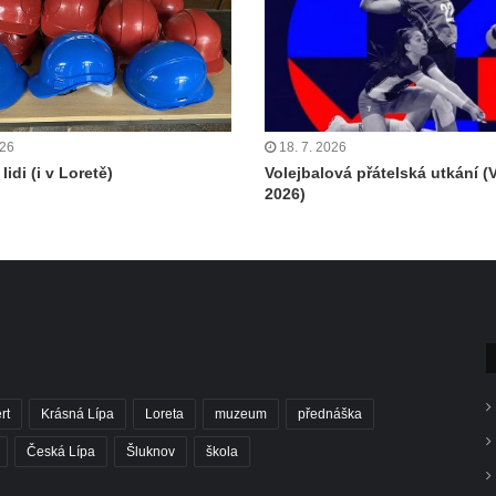
026
18. 7. 2026
lidi (i v Loretě)
Volejbalová přátelská utkání (
2026)
rt
Krásná Lípa
Loreta
muzeum
přednáška
Česká Lípa
Šluknov
škola