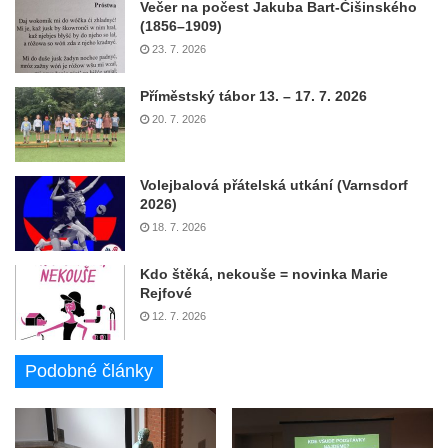
Večer na počest Jakuba Bart-Ćišinského
(1856–1909)
23. 7. 2026
Příměstský tábor 13. – 17. 7. 2026
20. 7. 2026
Volejbalová přátelská utkání (Varnsdorf
2026)
18. 7. 2026
Kdo štěká, nekouše = novinka Marie
Rejfové
12. 7. 2026
Podobné články