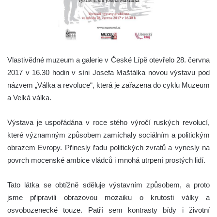
Vlastivědné muzeum a galerie v České Lípě otevřelo 28. června
2017 v 16.30 hodin v síni Josefa Maštálka novou výstavu pod
názvem „Válka a revoluce“, která je zařazena do cyklu Muzeum
a Velká válka.
Výstava je uspořádána v roce stého výročí ruských revolucí,
které významným způsobem zamíchaly sociálním a politickým
obrazem Evropy. Přinesly řadu politických zvratů a vynesly na
povrch mocenské ambice vládců i mnohá utrpení prostých lidí.
Tato látka se obtížně sděluje výstavním způsobem, a proto
jsme připravili obrazovou mozaiku o krutosti války a
osvobozenecké touze. Patří sem kontrasty bídy i životní