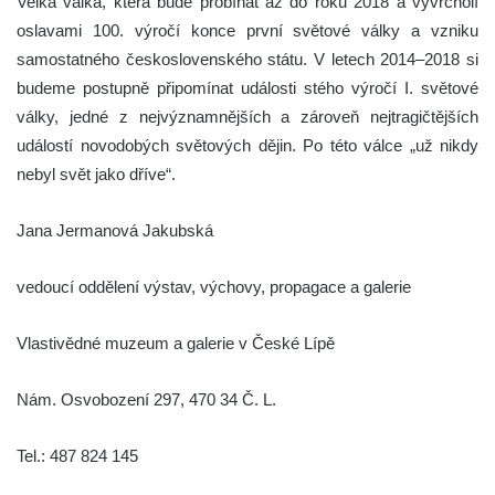
Velká válka, která bude probíhat až do roku 2018 a vyvrcholí
oslavami 100. výročí konce první světové války a vzniku
samostatného československého státu. V letech 2014–2018 si
budeme postupně připomínat události stého výročí I. světové
války, jedné z nejvýznamnějších a zároveň nejtragičtějších
událostí novodobých světových dějin. Po této válce „už nikdy
nebyl svět jako dříve“.
Jana Jermanová Jakubská
vedoucí oddělení výstav, výchovy, propagace a galerie
Vlastivědné muzeum a galerie v České Lípě
Nám. Osvobození 297, 470 34 Č. L.
Tel.: 487 824 145