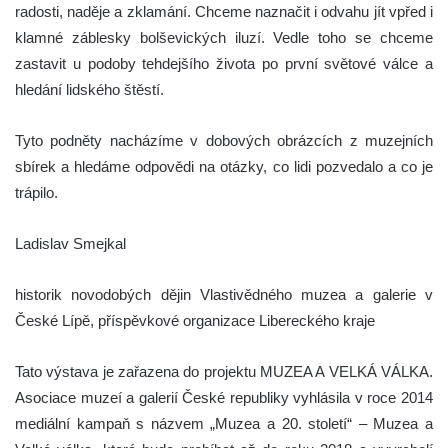
radosti, naděje a zklamání. Chceme naznačit i odvahu jít vpřed i
klamné záblesky bolševických iluzí. Vedle toho se chceme
zastavit u podoby tehdejšího života po první světové válce a
hledání lidského štěstí.
Tyto podněty nacházíme v dobových obrázcích z muzejních
sbírek a hledáme odpovědi na otázky, co lidi pozvedalo a co je
trápilo.
Ladislav Smejkal
historik novodobých dějin Vlastivědného muzea a galerie v
České Lípě, příspěvkové organizace Libereckého kraje
Tato výstava je zařazena do projektu MUZEA A VELKÁ VÁLKA.
Asociace muzeí a galerií České republiky vyhlásila v roce 2014
mediální kampaň s názvem „Muzea a 20. století“ – Muzea a