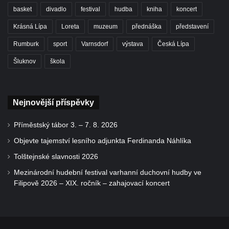
basket
divadlo
festival
hudba
kniha
koncert
Krásná Lípa
Loreta
muzeum
přednáška
představení
Rumburk
sport
Varnsdorf
výstava
Česká Lípa
Šluknov
škola
Nejnovější příspěvky
Příměstský tábor 3. – 7. 8. 2026
Objevte tajemství lesního adjunkta Ferdinanda Náhlíka
Tolštejnské slavnosti 2026
Mezinárodní hudební festival varhanní duchovní hudby ve
Filipově 2026 – XIX. ročník – zahajovací koncert