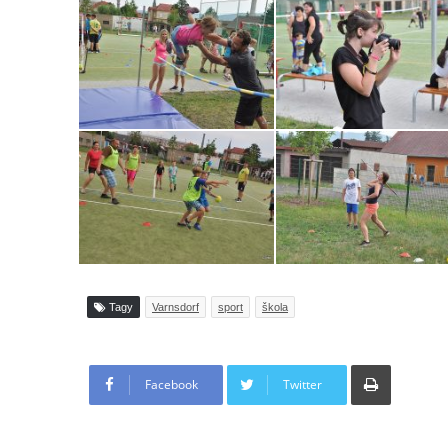
Tagy
Varnsdorf
sport
škola
Tisknout
Facebook
Twitter