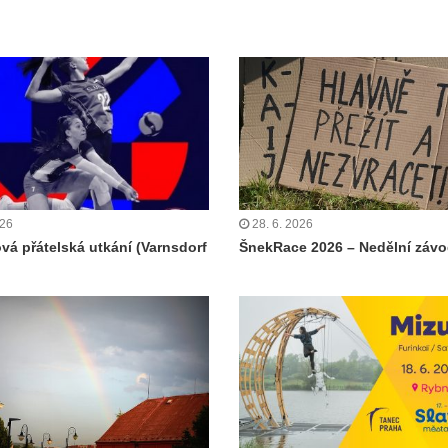
026
28. 6. 2026
ová přátelská utkání (Varnsdorf
ŠnekRace 2026 – Nedělní záv