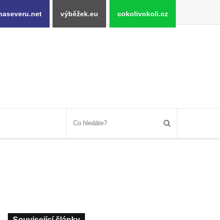
naseveru.net
výběžek.eu
cokolivokoli.cz
Související články