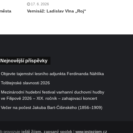
17. 6. 2026
 města
Vernisáž: Ladislav Vlna „Roj“
Nejnovější příspěvky
Objevte tajemství lesního adjunkta Ferdinanda Náhlíka
Tolštejnské slavnosti 2026
Mezinárodní hudební festival varhanní duchovní hudby
ve Filipově 2026 – XIX. ročník – zahajovací koncert
Večer na počest Jakuba Bart-Ćišinského (1856–1909)
b provozuje
ještě žijem, zapsaný spolek
|
www.jestezijem.cz