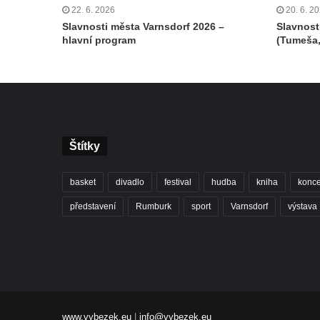
22. 6. 2026
20. 6. 2
Slavnosti města Varnsdorf 2026 –
Slavnost
hlavní program
(Tumeša,
Štítky
basket
divadlo
festival
hudba
kniha
konce
představení
Rumburk
sport
Varnsdorf
výstava
www.vybezek.eu
|
info@vybezek.eu