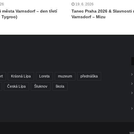
026
19. 6. 2026
i města Varnsdorf – den třetí
Tanec Praha 2026 & Slavnosti
 Tygroo)
Varnsdorf – Mizu
rt
Krásná Lípa
Loreta
muzeum
přednáška
Česká Lípa
Šluknov
škola
we