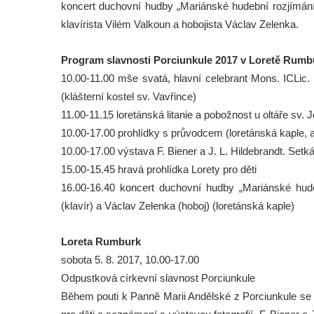
koncert duchovní hudby „Mariánské hudební rozjím
klavírista Vilém Valkoun a hobojista Václav Zelenka.
Program slavnosti Porciunkule 2017 v Loretě Rumb
10.00-11.00 mše svatá, hlavní celebrant Mons. ICLic. 
(klášterní kostel sv. Vavřince)
11.00-11.15 loretánská litanie a pobožnost u oltáře sv. 
10.00-17.00 prohlídky s průvodcem (loretánská kaple, 
10.00-17.00 výstava F. Biener a J. L. Hildebrandt. Setkán
15.00-15.45 hravá prohlídka Lorety pro děti
16.00-16.40 koncert duchovní hudby „Mariánské hu
(klavír) a Václav Zelenka (hoboj) (loretánská kaple)
Loreta Rumburk
sobota 5. 8. 2017, 10.00-17.00
Odpustková církevní slavnost Porciunkule
Během pouti k Panně Marii Andělské z Porciunkule se 