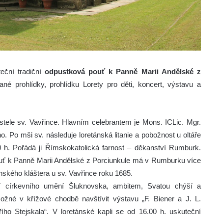
eční tradiční
odpustková pouť k Panně Marii Andělské z
né prohlídky, prohlídku Lorety pro děti, koncert, výstavu a
stele sv. Vavřince. Hlavním celebrantem je Mons. ICLic. Mgr.
o. Po mši sv. následuje loretánská litanie a pobožnost u oltáře
 h. Pořádá ji Římskokatolická farnost – děkanství Rumburk.
ouť k Panně Marii Andělské z Porciunkule má v Rumburku více
ucínského kláštera u sv. Vavřince roku 1685.
í církevního umění Šluknovska, ambitem, Svatou chýší a
ožné v křížové chodbě navštívit výstavu „F. Biener a J. L.
iřího Stejskala“. V loretánské kapli se od 16.00 h. uskuteční