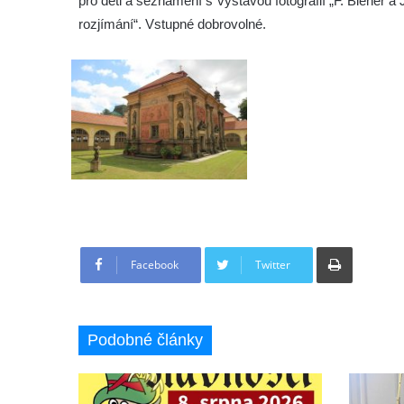
pro děti a seznámení s výstavou fotografií „F. Biener 
rozjímání“. Vstupné dobrovolné.
Tisknout
Facebook
Twitter
Podobné články