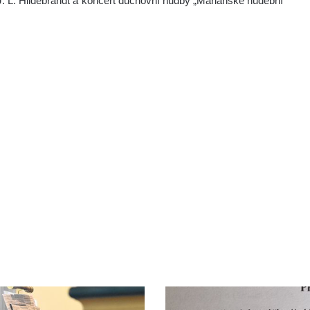
a J. L. Hildebrandt a koncert duchovní hudby „Mariánské hudební