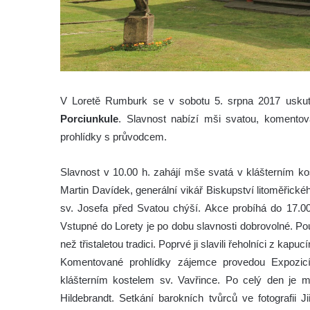
V Loretě Rumburk se v sobotu 5. srpna 2017 uskut
Porciunkule
. Slavnost nabízí mši svatou, komentova
prohlídky s průvodcem.
Slavnost v 10.00 h. zahájí mše svatá v klášterním ko
Martin Davídek, generální vikář Biskupství litoměřickéh
sv. Josefa před Svatou chýší. Akce probíhá do 17.00
Vstupné do Lorety je po dobu slavnosti dobrovolné. P
než třistaletou tradici. Poprvé ji slavili řeholníci z kap
Komentované prohlídky zájemce provedou Expozic
klášterním kostelem sv. Vavřince. Po celý den je m
Hildebrandt. Setkání barokních tvůrců ve fotografii J