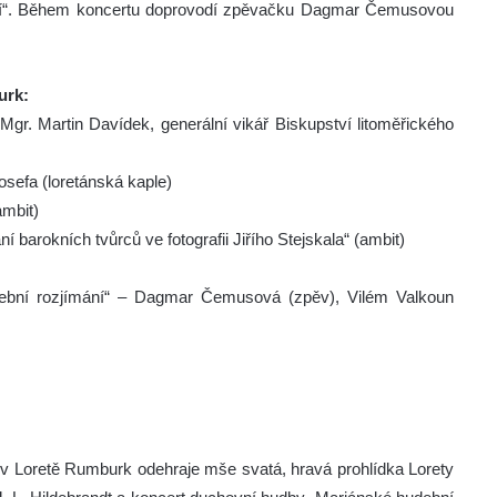
ání“. Během koncertu doprovodí zpěvačku Dagmar Čemusovou
urk:
Mgr. Martin Davídek, generální vikář Biskupství litoměřického
Josefa (loretánská kaple)
ambit)
í barokních tvůrců ve fotografii Jiřího Stejskala“ (ambit)
dební rozjímání“ – Dagmar Čemusová (zpěv), Vilém Valkoun
v Loretě Rumburk odehraje mše svatá, hravá prohlídka Lorety