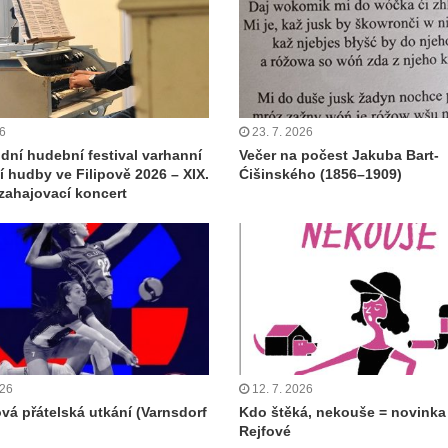
26
23. 7. 2026
dní hudební festival varhanní
Večer na počest Jakuba Bart-
 hudby ve Filipově 2026 – XIX.
Ćišinského (1856–1909)
 zahajovací koncert
026
12. 7. 2026
ová přátelská utkání (Varnsdorf
Kdo štěká, nekouše = novinka
Rejfové