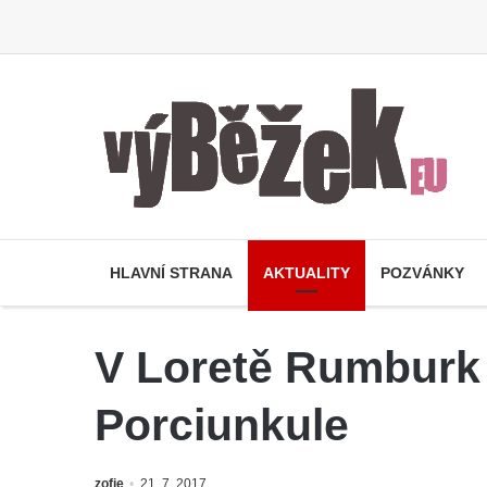
HLAVNÍ STRANA
AKTUALITY
POZVÁNKY
V Loretě Rumburk 
Porciunkule
zofie
21. 7. 2017