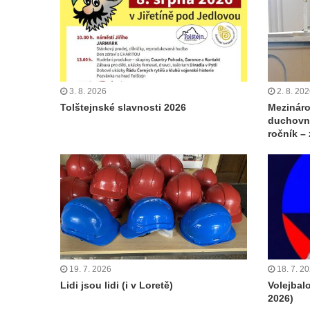
3. 8. 2026
2. 8. 20
Tolštejnské slavnosti 2026
Mezináro
duchovní
ročník –
19. 7. 2026
18. 7. 2
Lidi jsou lidi (i v Loretě)
Volejbal
2026)