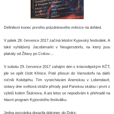
Definitivní konec prvního prázdninového měsíce na dohled.
V pátek 28. července 2017 začíná letošní Kyjovský festiválek. A
také vyhlášený Jacobimarkt v Neugersdorfu, na který jsou
plakáty od Žitavy po Cvikov…
V sobotu 29. července 2017 zahájím den s krásnolipským KČT,
jde se opět čistit Křinice. Poté přesun do Varnsdorfu na další
ročník Kolobjehu. Tím vynechávám Anenskou v Lobendavě,
oslavy dne světová stráže přírody pod Panskou skálou i první z
výletů kolem Šluknova. A ani letos se nepodívám k přehradě na
hlavní program Kyjovského festiválku.
Jedna pozvánka dorazila dokonec do Doks: