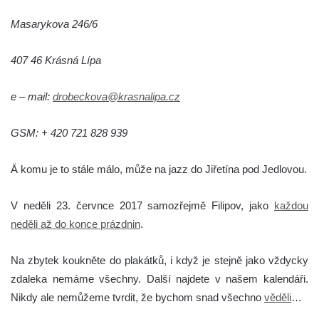
Masarykova 246/6
407 46 Krásná Lípa
e – mail:
drobeckova@krasnalipa.cz
GSM: + 420 721 828 939
Ä komu je to stále málo, může na jazz do Jiřetína pod Jedlovou.
V neděli 23. červnce 2017 samozřejmě Filipov, jako
každou
neděli až do konce prázdnin
.
Na zbytek koukněte do plakátků, i když je stejně jako vždycky
zdaleka nemáme všechny. Další najdete v našem kalendáři.
Nikdy ale nemůžeme tvrdit, že bychom snad všechno
věděli
…