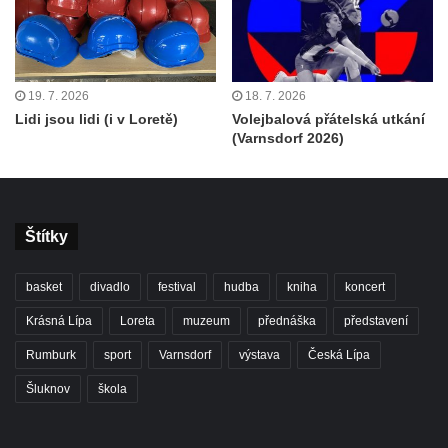
19. 7. 2026
18. 7. 2026
Lidi jsou lidi (i v Loretě)
Volejbalová přátelská utkání
(Varnsdorf 2026)
Štítky
basket
divadlo
festival
hudba
kniha
koncert
Krásná Lípa
Loreta
muzeum
přednáška
představení
Rumburk
sport
Varnsdorf
výstava
Česká Lípa
Šluknov
škola