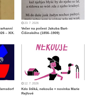
23. 7. 2026
varhanní
Večer na počest Jakuba Bart-
26 – XIX.
Ćišinského (1856–1909)
12. 7. 2026
Varnsdorf
Kdo štěká, nekouše = novinka Marie
Rejfové