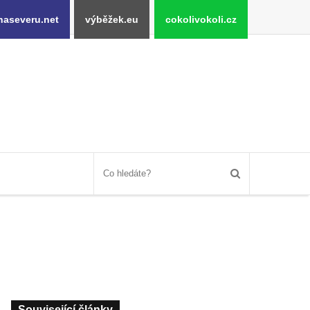
naseveru.net
výběžek.eu
cokolivokoli.cz
Související články