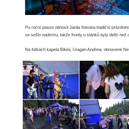
Po roční pauze obnovil Jarda Navara tradiční prázdnino
se sešlo nadmíru, takže fronty u stánků byly delší než o
Na fotkách kapela Bikini, Uragán Andrew, obnovené Neře