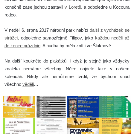
konečně zase jednou zastavil
v Loretě
, a odpoledne u Kocoura
rodeo.
V neděli 6. srpna 2017 národní park nabízí
další z vycházek se
strážci
, odpoledne samozřejmě Filipov, jako
každou neděli až
do konce prázdnin
. A hudba by měla znít i ve Šluknově.
Na další koukněte do plakátků, i když je stejně jako vždycky
zdaleka nemáme všechny. Něco najdete také v našem
kalendáři. Nikdy ale nemůžeme tvrdit, že bychom snad
všechno
věděli
…