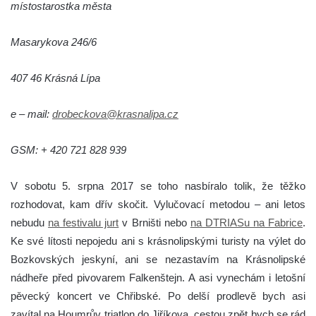
místostarostka města
Masarykova 246/6
407 46 Krásná Lípa
e – mail:
drobeckova@krasnalipa.cz
GSM: + 420 721 828 939
V sobotu 5. srpna 2017 se toho nasbíralo tolik, že těžko
rozhodovat, kam dřív skočit
. Vylučovací metodou – ani letos
nebudu
na festivalu jurt
v Brništi nebo
na DTRIASu na Fabrice
.
Ke své lítosti nepojedu ani s krásnolipskými turisty na výlet do
Bozkovských jeskyní, ani se nezastavím na Krásnolipské
nádheře před pivovarem Falkenštejn. A asi vynechám i letošní
pěvecký koncert ve Chřibské. Po delší prodlevě bych asi
zavítal na Houmrův triatlon do Jiříkova, cestou zpět bych se rád