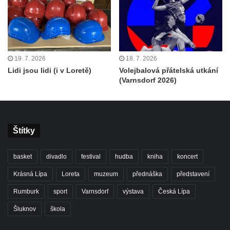
19. 7. 2026
18. 7. 2026
Lidi jsou lidi (i v Loretě)
Volejbalová přátelská utkání
(Varnsdorf 2026)
Štítky
basket
divadlo
festival
hudba
kniha
koncert
Krásná Lípa
Loreta
muzeum
přednáška
představení
Rumburk
sport
Varnsdorf
výstava
Česká Lípa
Šluknov
škola