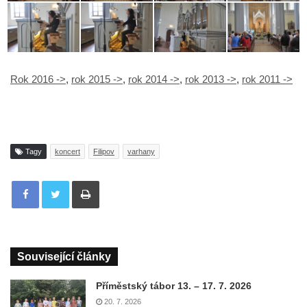
Rok 2016 ->
,
rok 2015 ->
,
rok 2014 ->
,
rok 2013 ->
,
rok 2011 ->
Tagy
koncert
Filipov
varhany
Tisknout
Související články
Příměstský tábor 13. – 17. 7. 2026
20. 7. 2026