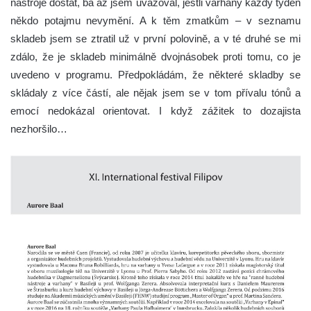
nástroje dostat, ba až jsem uvažoval, jestli varhany každý týden
někdo potajmu nevymění. A k těm zmatkům – v seznamu
skladeb jsem se ztratil už v první polovině, a v té druhé se mi
zdálo, že je skladeb minimálně dvojnásobek proti tomu, co je
uvedeno v programu. Předpokládám, že některé skladby se
skládaly z více částí, ale nějak jsem se v tom přívalu tónů a
emocí nedokázal orientovat. I když zážitek to dozajista
nezhoršilo…