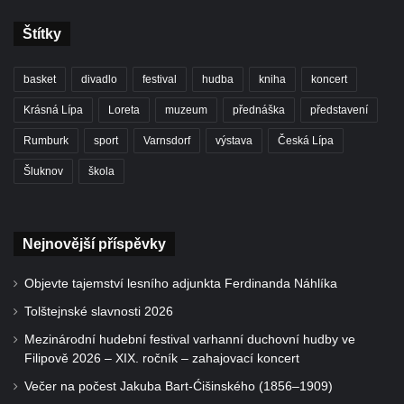
Štítky
basket
divadlo
festival
hudba
kniha
koncert
Krásná Lípa
Loreta
muzeum
přednáška
představení
Rumburk
sport
Varnsdorf
výstava
Česká Lípa
Šluknov
škola
Nejnovější příspěvky
Objevte tajemství lesního adjunkta Ferdinanda Náhlíka
Tolštejnské slavnosti 2026
Mezinárodní hudební festival varhanní duchovní hudby ve
Filipově 2026 – XIX. ročník – zahajovací koncert
Večer na počest Jakuba Bart-Ćišinského (1856–1909)