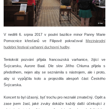
V neděli 6. srpna 2017 v poutní bazilice minor Panny Marie
Pomocnice křesťanů ve Filipově pokračoval
Mezinárodní
hudební festival varhanní duchovní hudby
.
Tentokrát pozvání přijala francouzská varhanice, žijící ve
Švýcarsku, Aurore Baal. Dle slov Jiřího Chluma přijela s
předstihem, nejen aby se seznámila s nástrojem, ale i proto,
aby si vypůjčila kolo a projezdila alespoň část Českého
Švýcarska.
Koncert to byl úžasný, byť trochu pro neznalé zmatečný. Opět a
zase jsem žasl, jaké zvuky dokáže každý další účinkující z