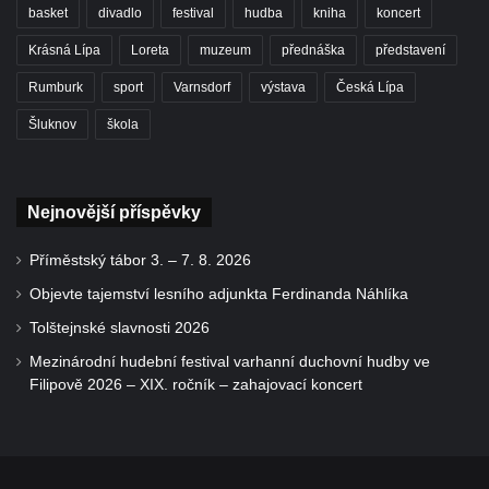
basket
divadlo
festival
hudba
kniha
koncert
Krásná Lípa
Loreta
muzeum
přednáška
představení
Rumburk
sport
Varnsdorf
výstava
Česká Lípa
Šluknov
škola
Nejnovější příspěvky
Příměstský tábor 3. – 7. 8. 2026
Objevte tajemství lesního adjunkta Ferdinanda Náhlíka
Tolštejnské slavnosti 2026
Mezinárodní hudební festival varhanní duchovní hudby ve
Filipově 2026 – XIX. ročník – zahajovací koncert