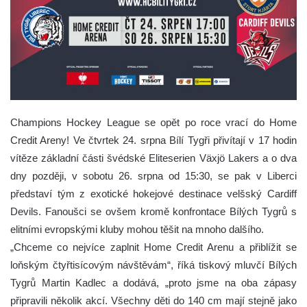
Champions Hockey League se opět po roce vrací do Home
Credit Areny! Ve čtvrtek 24. srpna Bílí Tygři přivítají v 17 hodin
vítěze základní části švédské Eliteserien Växjö Lakers a o dva
dny později, v sobotu 26. srpna od 15:30, se pak v Liberci
představí tým z exotické hokejové destinace velšský Cardiff
Devils. Fanoušci se ovšem kromě konfrontace Bílých Tygrů s
elitními evropskými kluby mohou těšit na mnoho dalšího.
„Chceme co nejvíce zaplnit Home Credit Arenu a přiblížit se
loňským čtyřtisícovým návštěvám“, říká tiskový mluvčí Bílých
Tygrů Martin Kadlec a dodává, „proto jsme na oba zápasy
připravili několik akcí. Všechny děti do 140 cm mají stejně jako