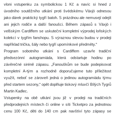
vloni vstupenku za symbolickou 1 Kč a navíc si hned z
úvodního soutěžního utkání proti švédskému Växjö odnesou
jako dárek praktický tygří batoh. S prázdnou ale nemusejí odejít
ani jejich rodiče a další fanoušci. Během zápasů s Växjö i
velšským Cardiffem se uskuteční kompletní výprodej loňských
kolekcí v tygřím fanshopu. S výraznou slevou budou v prodeji
například trička, šály nebo tygří upomínkové předměty.“
Program sobotního utkání s Cardiffem uzavře tradiční
předsezónní autogramiáda, která odstartuje hodinu po
závěrečné siréně zápasu. „Fanouškům se bude podepisovat
kompletní A-tým a rozhodně doporučujeme tuto příležitost
využít, neboť se zároveň jedná o jedinou autogramiádu týmu
před startem sezony,“ opět doplňuje tiskový mluvčí Bílých Tygrů
Martin Kadlec.
Vstupenky na obě utkání jsou již v prodeji na tradičních
předprodejních místech či online v síti Ticketpro za jednotnou
cenu 100 Kč, děti do 140 cm pak navštíví tyto zápasy se