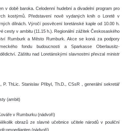
n v době baroka. Celodenní hudební a divadelní program pro
ckých kostýmů. Představení nově vydaných knih o Loretě v
ých dílnách. Výročí posvěcení loretánské kaple od 10.00 h.
vé cesty v ambitu (11.15 h.). Regionální zážitek Českosaského
nství Rumburk a Město Rumburk. Akce se koná za podpory
německého fondu budoucnosti a Sparkasse Oberlausitz-
dictví. Záštitu nad Loretánskými slavnostmi převzal ministr
 P. ThLic. Stanislav Přibyl, Th.D., CSsR , generální sekretář
sty (ambit)
Kováře v Rumburku (nádvoří)
ěkolik obrazů ze slavné učebnice učitele národů v pouliční
Hofcomoedianten (nádvoří)