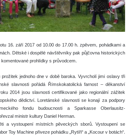
otu 16. září 2017 od 10.00 do 17.00 h. zpěvem, pohádkami a
ílnách. Dětské i dospělé návštěvníky pak půjčovna historických
u komentované prohlídky s průvodcem.
prožitek jednoho dne v době baroka. Vyvrcholí jimi oslavy tři
nské slavnosti pořádá Římskokatolická farnost – děkanství
 2014 jsou slavnosti certifikované jako regionální zážitek
ského dědictví. Loretánské slavnosti se konají za podpory
německého fondu budoucnosti a Sparkasse Oberlausitz-
řevzal ministr kultury Daniel Herman.
děti a vystoupení místních pěveckých sborů. Vystoupení se
oubor Toy Machine přiveze pohádku „Rytíři“ a „Kocour v botách“.