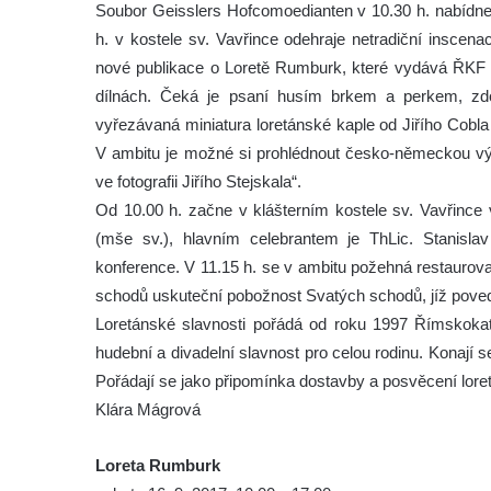
Soubor Geisslers Hofcomoedianten v 10.30 h. nabídne 
h. v kostele sv. Vavřince odehraje netradiční inscen
nové publikace o Loretě Rumburk, které vydává ŘKF
dílnách. Čeká je psaní husím brkem a perkem, zdo
vyřezávaná miniatura loretánské kaple od Jiřího Cobla
V ambitu je možné si prohlédnout česko-německou výst
ve fotografii Jiřího Stejskala“.
Od 10.00 h. začne v klášterním kostele sv. Vavřince
(mše sv.), hlavním celebrantem je ThLic. Stanisla
konference. V 11.15 h. se v ambitu požehná restaurova
schodů uskuteční pobožnost Svatých schodů, jíž pove
Loretánské slavnosti pořádá od roku 1997 Římskokat
hudební a divadelní slavnost pro celou rodinu. Konají 
Pořádají se jako připomínka dostavby a posvěcení loret
Klára Mágrová
Loreta Rumburk