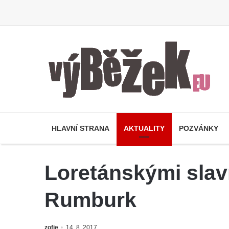
HLAVNÍ STRANA
AKTUALITY
POZVÁNKY
Loretánskými slavn
Rumburk
zofie
14. 8. 2017