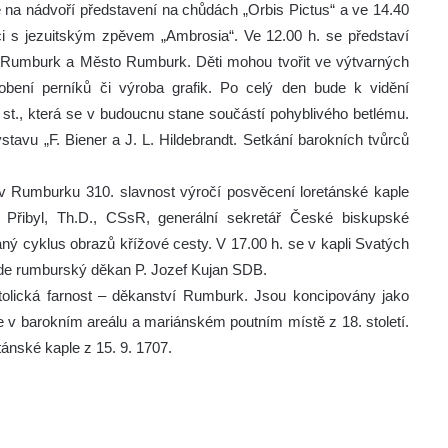
na nádvoří představení na chůdách „Orbis Pictus“ a ve 14.40
aci s jezuitským zpěvem „Ambrosia“. Ve 12.00 h. se představí
 Rumburk a Město Rumburk. Děti mohou tvořit ve výtvarných
bení perníků či výroba grafik. Po celý den bude k vidění
 st., která se v budoucnu stane součástí pohyblivého betlému.
avu „F. Biener a J. L. Hildebrandt. Setkání barokních tvůrců
 v Rumburku 310. slavnost výročí posvěcení loretánské kaple
v Přibyl, Th.D., CSsR, generální sekretář České biskupské
ný cyklus obrazů křížové cesty. V 17.00 h. se v kapli Svatých
de rumburský děkan P. Jozef Kujan SDB.
olická farnost – děkanství Rumburk. Jsou koncipovány jako
se v barokním areálu a mariánském poutním místě z 18. století.
ánské kaple z 15. 9. 1707.