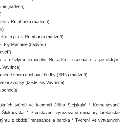
ine (nádvoří)
)
retě v Rumburku (nádvoří)
í)
lka, o.p.s. v Rumburku (nádvoří)
r Toy Machine (nádvoří)
dvoří)
va s oživlými exponáty. Netradiční inscenace s jezuitským
. Vavřince)
oncert sboru duchovní hudby (SRN) (nádvoří)
ské zvonky (kostel sv. Vavřince)
h schodů)
okních tvůrců ve fotografii Jiřího Stejskala“ * Komentované
 Šluknovska * Představení vyřezávané miniatury loretánské
ostýmů z období renesance a baroka * Tvoření ve výtvarných