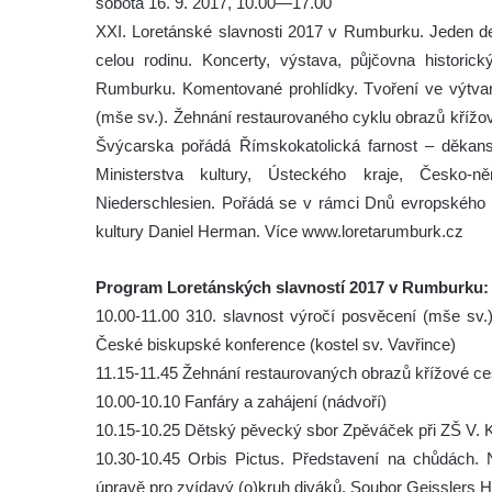
sobota 16. 9. 2017, 10.00—17.00
XXI. Loretánské slavnosti 2017 v Rumburku. Jeden de
celou rodinu. Koncerty, výstava, půjčovna histori
Rumburku. Komentované prohlídky. Tvoření ve výtvarn
(mše sv.). Žehnání restaurovaného cyklu obrazů křížo
Švýcarska pořádá Římskokatolická farnost – děka
Ministerstva kultury, Ústeckého kraje, Česko-
Niederschlesien. Pořádá se v rámci Dnů evropského dě
kultury Daniel Herman. Více www.loretarumburk.cz
Program Loretánských slavností 2017 v Rumburku:
10.00-11.00 310. slavnost výročí posvěcení (mše sv.),
České biskupské konference (kostel sv. Vavřince)
11.15-11.45 Žehnání restaurovaných obrazů křížové ce
10.00-10.10 Fanfáry a zahájení (nádvoří)
10.15-10.25 Dětský pěvecký sbor Zpěváček při ZŠ V. 
10.30-10.45 Orbis Pictus. Představení na chůdách. N
úpravě pro zvídavý (o)kruh diváků. Soubor Geisslers 