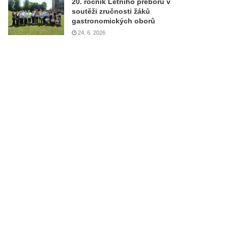
20. ročník Letního přeboru v
soutěži zručnosti žáků
gastronomických oborů
24. 6. 2026