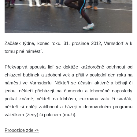
Začátek týdne, konec roku. 31. prosince 2012, Varnsdorf a k
tomu plné náměstí.
Překvapivá spousta lidí se dokáže každoročně odtrhnout od
chlazení bublinek a zdobení vek a přijít v poslední den roku na
náměstí ve Varnsdorfu. Někteří se účastní aktivně a běhají či
jedou, někteří přicházejí na čumendu a tohoročně naposledy
potkat známé, někteří na klobásu, cukrovou vatu či svařák,
někteří si chtějí zablbnout a házejí v doprovodném programu
válečkem (ženy) či polenem (muži).
Propozice zde ->