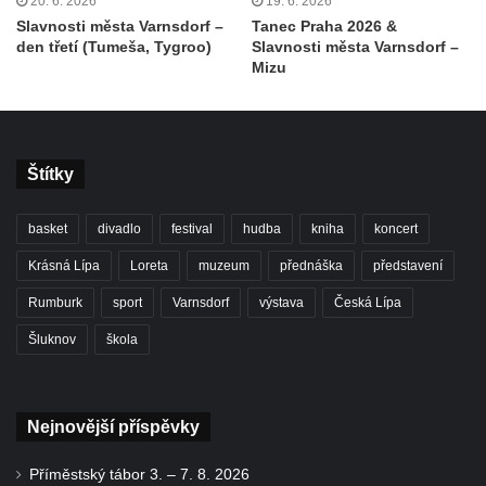
20. 6. 2026
19. 6. 2026
Slavnosti města Varnsdorf –
Tanec Praha 2026 &
den třetí (Tumeša, Tygroo)
Slavnosti města Varnsdorf –
Mizu
Štítky
basket
divadlo
festival
hudba
kniha
koncert
Krásná Lípa
Loreta
muzeum
přednáška
představení
Rumburk
sport
Varnsdorf
výstava
Česká Lípa
Šluknov
škola
Nejnovější příspěvky
Příměstský tábor 3. – 7. 8. 2026