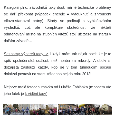
Kategorií plno, závodníků taky dost, mírné technické problémy
se daří překonat (výpadek energie = vyfouknutí a zhroucení
cílovo-startovní brány). Starty se prolínají s vyhlašováním
výsledků, což ale komplikuje skutečnost, že někteří
odměňovaní místo na stupních vítězů stojí už zase na startu v
dalším závodě…
Seznamy výherců tady ->
, i když mám tak nějak pocit, že je to
spíš společenská událost, než honba za rekordy. A obdiv si
dozajista zaslouží každý, kdo se v tom tuhnoucím počasí
dokázal postavit na start. Všechno nej do roku 2013!
Nejprve malá fotoochutnávka od Lukáše Fabiánka (mnohem víc
jeho fotek je
k vidění tady
):